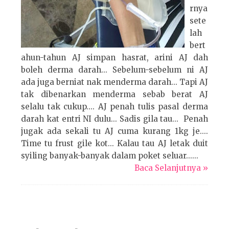
rnya
sete
lah
bert
ahun-tahun AJ simpan hasrat, arini AJ dah
boleh derma darah... Sebelum-sebelum ni AJ
ada juga berniat nak menderma darah... Tapi AJ
tak dibenarkan menderma sebab berat AJ
selalu tak cukup.... AJ penah tulis pasal derma
darah kat entri NI dulu... Sadis gila tau... Penah
jugak ada sekali tu AJ cuma kurang 1kg je....
Time tu frust gile kot... Kalau tau AJ letak duit
syiling banyak-banyak dalam poket seluar......
Baca Selanjutnya »