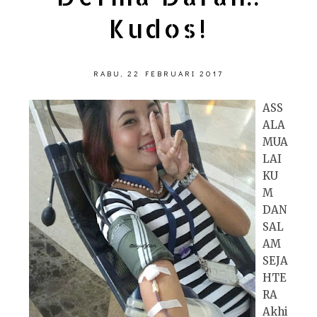
Kudos!
RABU, 22 FEBRUARI 2017
ASS
ALA
MUA
LAI
KU
M
DAN
SAL
AM
SEJA
HTE
RA
Akhi