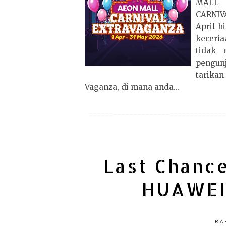
MALL 
CARNIV
April h
keceri
tidak 
pengu
tarikan
Vaganza, di mana anda...
Last Chanc
HUAWEI
RA