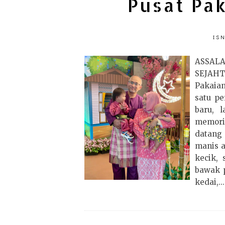
Pusat Pak
ISN
ASS
SEJAH
Pakaian
satu p
baru, 
memori
datang
manis a
kecik, 
bawak p
kedai,...