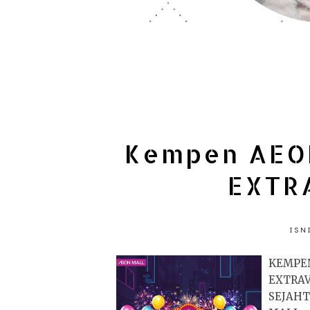
Kempen AEO
EXTR
ISN
KEM
EXTRA
SEJAHT