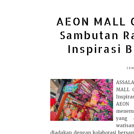
AEON MALL C
Sambutan R
Inspirasi 
ISN
ASSAL
MALL C
Inspira
AEON 
menerus
yang d
warisan
diadakan dengan kolaborasi bersa