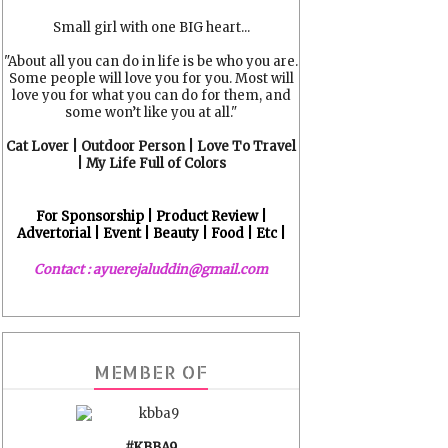
Small girl with one BIG heart...
"About all you can do in life is be who you are.
Some people will love you for you. Most will
love you for what you can do for them, and
some won’t like you at all."
Cat Lover | Outdoor Person | Love To Travel
| My Life Full of Colors
For Sponsorship | Product Review |
Advertorial | Event | Beauty | Food | Etc |
Contact : ayuerejaluddin@gmail.com
MEMBER OF
#KBBA9