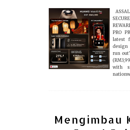
ASSAL
SECUR
REWARD
PRO PR
latest 
design 
run ou
(RM3,999
with s
nationw
Mengimbau 