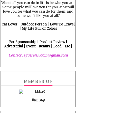
"About all you can do in life is be who you are.
Some people will love you for you. Most will
love you for what you can do for them, and
some won’t like you at all."
Cat Lover | Outdoor Person | Love To Travel
| My Life Full of Colors
For Sponsorship | Product Review |
Advertorial | Event | Beauty | Food | Etc |
Contact : ayuerejaluddin@gmail.com
MEMBER OF
#KBBA9