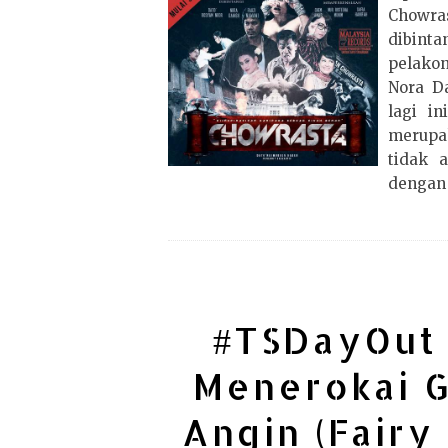
Chowras
dibinta
pelako
Nora D
lagi in
merupa
tidak 
dengan t
#TSDayOut 
Menerokai G
Angin (Fairy