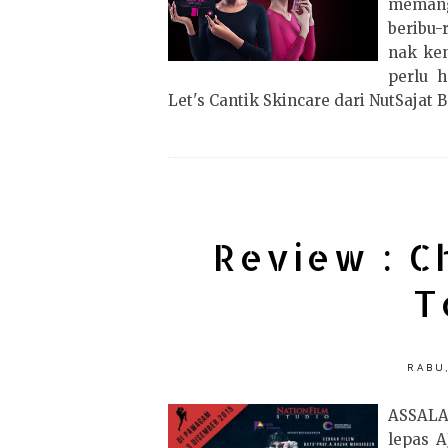
memang
beribu-
nak ke
perlu h
Let's Cantik Skincare dari NutSajat B
Review : C
T
RABU
ASSALA
lepas A