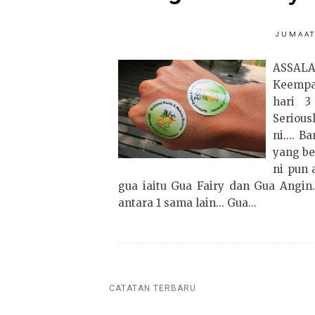
JUMAAT
ASSAL
Keempa
hari 3
Serious
ni.... 
yang be
ni pun 
gua iaitu Gua Fairy dan Gua Angin.
antara 1 sama lain... Gua...
CATATAN TERBARU