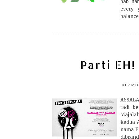
bab hab
every 
balance.
Parti EH!
KHAMIS
ASSAL
tadi b
Majala
kedua A
nama E
dibran