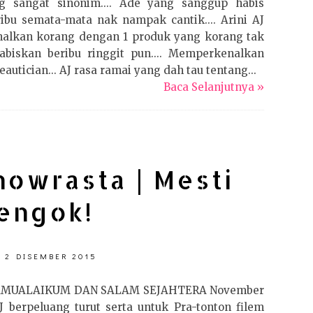
 sangat sinonim.... Ade yang sanggup habis
ribu semata-mata nak nampak cantik.... Arini AJ
nalkan korang dengan 1 produk yang korang tak
abiskan beribu ringgit pun.... Memperkenalkan
eautician... AJ rasa ramai yang dah tau tentang...
Baca Selanjutnya »
howrasta | Mesti
engok!
, 2 DISEMBER 2015
MUALAIKUM DAN SALAM SEJAHTERA November
J berpeluang turut serta untuk Pra-tonton filem