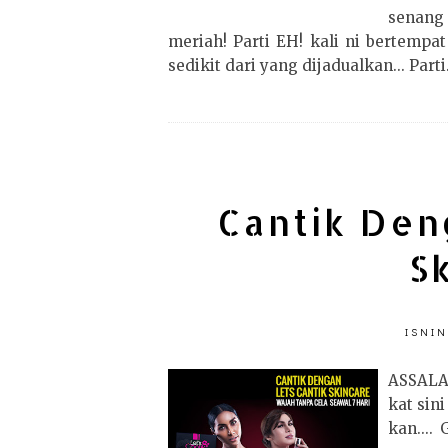
senang
meriah! Parti EH! kali ni bertempat
sedikit dari yang dijadualkan... Parti.
Cantik Den
S
ISNIN
ASSAL
kat sin
kan....