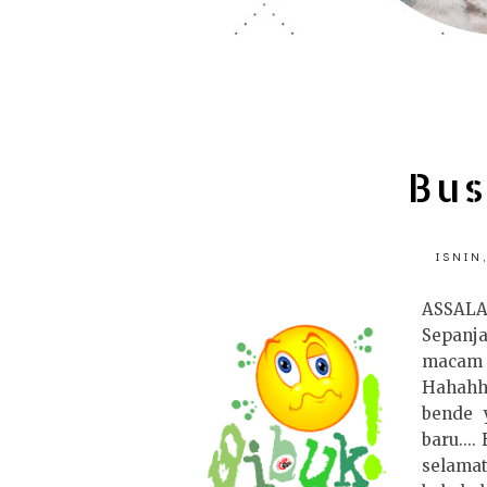
Bus
ISNIN
ASSA
Sepanja
macam 
Hahahh
bende 
baru...
selamat