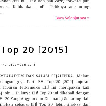
iskan cuti ni... Tak dan nak carry forward pun
year... Kahkahkah... =P Peliknya ade orang
..
Baca Selanjutnya »
 Top 20 [2015]
, 10 DISEMBER 2015
AMUALAIKUM DAN SALAM SEJAHTERA Malam
erlangsungnya Parti EH! Top 20 [2015] anjuran
h hiburan terkemuka EH! Ini merupakan kali
J join.... Dulunya EH! Top 20 ini dikenali dengan
H! 20 Yang Anggun dan Disenangi Sekarang dah
dingkan sebagai EH! Top 20, lebih ringkas dan