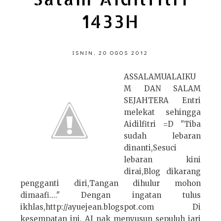
1433H
ISNIN, 20 OGOS 2012
ASSALAMUALAIKU
M DAN SALAM
SEJAHTERA Entri
melekat sehingga
Aidilfitri =D "Tiba
sudah lebaran
dinanti,Sesuci
lebaran kini
dirai,Blog dikarang
pengganti diri,Tangan dihulur mohon
dimaafi...." Dengan ingatan tulus
ikhlas,http://ayuejean.blogspot.com Di
kesempatan ini, AJ nak menyusun sepuluh jari