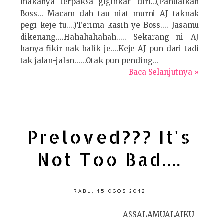
makanya terpaksa gigihkan diri...(Pandaikan
Boss... Macam dah tau niat murni AJ taknak
pegi keje tu....)Terima kasih ye Boss.... Jasamu
dikenang....Hahahahahah..... Sekarang ni AJ
hanya fikir nak balik je....Keje AJ pun dari tadi
tak jalan-jalan......Otak pun pending...
Baca Selanjutnya »
Preloved??? It's
Not Too Bad....
RABU, 15 OGOS 2012
ASSALAMUALAIKU