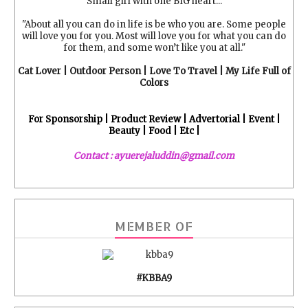
Small girl with one BIG heart...
"About all you can do in life is be who you are. Some people
will love you for you. Most will love you for what you can do
for them, and some won’t like you at all."
Cat Lover | Outdoor Person | Love To Travel | My Life Full of
Colors
For Sponsorship | Product Review | Advertorial | Event |
Beauty | Food | Etc |
Contact : ayuerejaluddin@gmail.com
MEMBER OF
#KBBA9