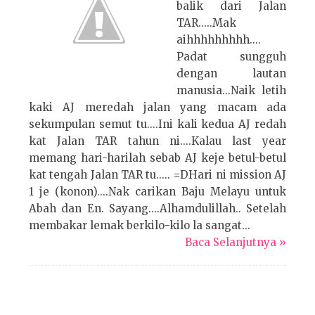
balik dari Jalan
TAR.....Mak
aihhhhhhhhh....
Padat sungguh
dengan lautan
manusia...Naik letih
kaki AJ meredah jalan yang macam ada
sekumpulan semut tu....Ini kali kedua AJ redah
kat Jalan TAR tahun ni....Kalau last year
memang hari-harilah sebab AJ keje betul-betul
kat tengah Jalan TAR tu..... =DHari ni mission AJ
1 je (konon)....Nak carikan Baju Melayu untuk
Abah dan En. Sayang....Alhamdulillah.. Setelah
membakar lemak berkilo-kilo la sangat...
Baca Selanjutnya »