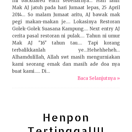
Ini backdated entri sebenarnya... Hari lahir
Mak AJ jatuh pada hari Jumaat lepas, 25 April
2014... So malam Jumaat aritu, AJ bawak mak
pegi makan-makan je.... Lokasinya Restoran
Golek-Golek Suasana Kampung.... Next entry AJ
cerita pasal restoran ni pulak.... Tahun ni umur
Mak AJ "16" tahun tau.... Tapi korang
terbalikkanlah ye...Hehehheheh...
Alhamdulillah, Allah swt masih mengurniakan
kami seorang emak dan masih ade doa nya
buat kami..... Di...
Baca Selanjutnya »
Henpon
Tertinggal!!!