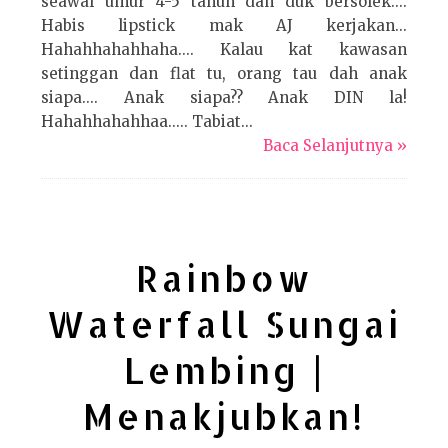
seawal umur 4-5 tahun dah duk bersolek....
Habis lipstick mak AJ kerjakan...
Hahahhahahhaha.... Kalau kat kawasan
setinggan dan flat tu, orang tau dah anak
siapa.... Anak siapa?? Anak DIN la!
Hahahhahahhaa..... Tabiat...
Baca Selanjutnya »
Rainbow
Waterfall Sungai
Lembing |
Menakjubkan!