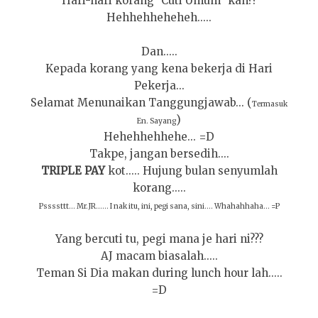
Hari-hari korang "Cuti Umum" kan??
Hehhehheheheh.....
Dan.....
Kepada korang yang kena bekerja di Hari
Pekerja...
Selamat Menunaikan Tanggungjawab... (
Termasuk
)
En. Sayang
Hehehhehhehe... =D
Takpe, jangan bersedih....
TRIPLE PAY
kot..... Hujung bulan senyumlah
korang.....
Pssssttt... Mr.JR...... I nak itu, ini, pegi sana, sini.... Whahahhaha... =P
Yang bercuti tu, pegi mana je hari ni???
AJ macam biasalah.....
Teman Si Dia makan during lunch hour lah.....
=D