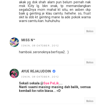
akak yg dok shah alam pun belum pernah nak
msk ICity lg. bkn xnak, tp memandangkan
segala2nya mcm mahal kt situ, en asben ckp
baik g genting je klau camtu. hehehe. so, frust
skit la sbb kt genting mane la ade pokok warna
warni camtu kan. huhuhuhu
Balas
MISS N™
ISNIN, 08 OKTOBER, 2012
hamboiii..seronoknya berfoya2.. :)
Balas
AYUE REJALUDDIN
ISNIN, 08 OKTOBER, 2012
Sekali sekala @
Sue PeLik
....
Nanti suami masing-masing dah balik, semua
kembali ke rutin biasa... =D
Balas