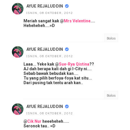
AYUE REJALUDDIN
ISNIN, 08 OKTOBER, 2012
Meriah sangat kak @
Mrs Velentine
....
Heheheheh....=D
Balas
AYUE REJALUDDIN
ISNIN, 08 OKTOBER, 2012
Laaa... Yeke kak @
Sue-Rya Qistina
??
AJ dah berapa kali dah gi I-City ni....
Sebab bawak bebudak kan....
Tu yang pilih berfoya-foya kat situ...
Dari pusing tak tentu arah kan..
Balas
AYUE REJALUDDIN
ISNIN, 08 OKTOBER, 2012
@
Cik Nur
heeeheheh.....
Seronok tau.. =D