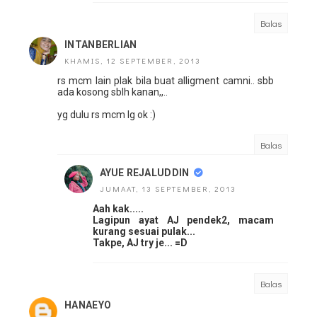
Balas
INTANBERLIAN
KHAMIS, 12 SEPTEMBER, 2013
rs mcm lain plak bila buat alligment camni.. sbb
ada kosong sblh kanan,,..
yg dulu rs mcm lg ok :)
Balas
AYUE REJALUDDIN
JUMAAT, 13 SEPTEMBER, 2013
Aah kak.....
Lagipun ayat AJ pendek2, macam
kurang sesuai pulak...
Takpe, AJ try je... =D
Balas
HANAEYO