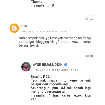
Thanks...
insyaallah... =D
Balas
PCL
KHAMIS, 12 SEPTEMBER, 2013
Dah nampak hasil yg lumayan memang boleh bg
semangat blogging..bling2 mata wow ! kena
belajar teknik.
Balas
AYUE REJALUDDIN
JUMAAT, 13 SEPTEMBER, 2013
Betul tu PCL....
Tapi nak macam tu kene banyak
belajar dan improve lagi....
Sekarang ni pun, AJ tak penah lagi
mengharap macam tu...
Insyaallah 1 hari kalau rezeki kita
kan....