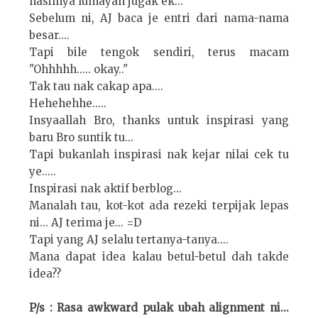
hasilnya lumayan jugak ek...
Sebelum ni, AJ baca je entri dari nama-nama
besar....
Tapi bile tengok sendiri, terus macam
"Ohhhhh..... okay.."
Tak tau nak cakap apa....
Hehehehhe.....
Insyaallah Bro, thanks untuk inspirasi yang
baru Bro suntik tu...
Tapi bukanlah inspirasi nak kejar nilai cek tu
ye.....
Inspirasi nak aktif berblog...
Manalah tau, kot-kot ada rezeki terpijak lepas
ni... AJ terima je... =D
Tapi yang AJ selalu tertanya-tanya....
Mana dapat idea kalau betul-betul dah takde
idea??
P/s : Rasa awkward pulak ubah alignment ni...