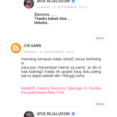
AYUE REJALUDDIN
JUMAAT, 13 SEPTEMBER, 2013
Zasssss.......
Thanks kakak diva....
Hehehe...
Balas
CIK AANN
KHAMIS, 12 SEPTEMBER, 2013
memang lumayan kalau betul2 serius berbelog
ni..
saya pun menyimpan hasrat yg sama.. tp diri ni
haa kadnag2 malas nk update blog..dulu paling
byk sy dapat adelah dlm 100rggt,,hehe
Hebatt!!! Tudung Norjuma Diperaga Di Pentas
Persada Fesyen New York
Balas
AYUE REJALUDDIN