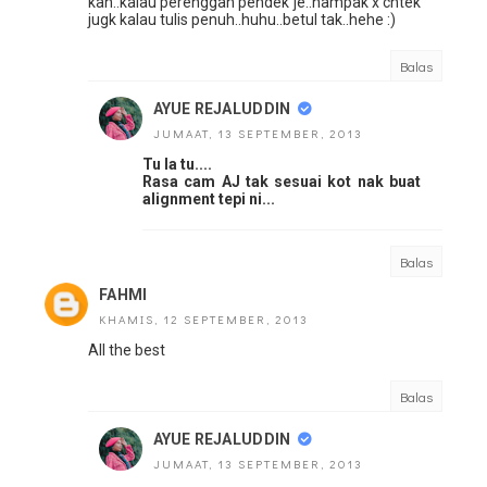
kan..kalau perenggan pendek je..nampak x cntek
jugk kalau tulis penuh..huhu..betul tak..hehe :)
Balas
AYUE REJALUDDIN
JUMAAT, 13 SEPTEMBER, 2013
Tu la tu....
Rasa cam AJ tak sesuai kot nak buat
alignment tepi ni...
Balas
FAHMI
KHAMIS, 12 SEPTEMBER, 2013
All the best
Balas
AYUE REJALUDDIN
JUMAAT, 13 SEPTEMBER, 2013