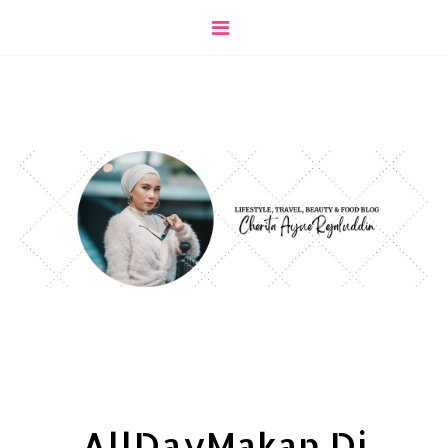
AllDayMakan Di