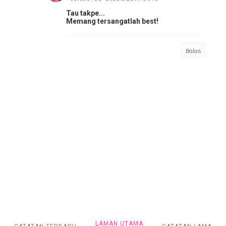
Tau takpe...
Memang tersangatlah best!
Balas
LAMAN UTAMA