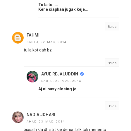
Tu la tu.....
Kene siapkan jugak keje...
Balas
FAHMI
SABTU, 22 MAC, 2014
tu la kot dah bz
Balas
AYUE REJALUDDIN
SABTU, 22 MAC, 2014
Aj ni busy closing je..
Balas
NADIA JOHARI
AHAD, 23 MAC, 2014
biasalh kla dh strt kje dengn blik tak menentu