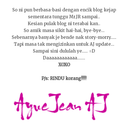
So ni pun berbasa-basi dengan encik blog kejap
sementara tunggu Mr.JR sampai..
Kesian pulak blog ni terabai kan..
So amik masa sikit hai-hai, bye-bye...
Sebenarnya banyak je bende nak story-morry.....
Tapi masa tak mengizinkan untuk AJ update...
Sampai sini dululah ye..... =D
Daaaaaaaaaaaa.......
XOXO
P/s: RINDU korang!!!!
!