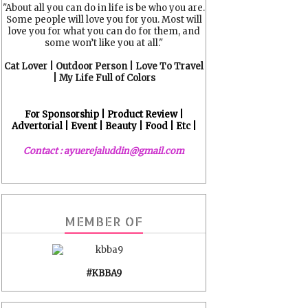
"About all you can do in life is be who you are.
Some people will love you for you. Most will
love you for what you can do for them, and
some won’t like you at all."
Cat Lover | Outdoor Person | Love To Travel
| My Life Full of Colors
For Sponsorship | Product Review |
Advertorial | Event | Beauty | Food | Etc |
Contact : ayuerejaluddin@gmail.com
MEMBER OF
#KBBA9