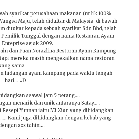
wah syarikat perusahaan makanan (milik 100%
gsa Maju, telah didaftar di Malaysia, di bawah
um ditukar kepada sebuah syarikat Sdn B
hd, telah
at Pemilik Tunggal dengan nama Restauran Ayam
Enteprise sejak 2009.
nain dan Puan Norazlina Restoran Ayam Kampung
as, tapi mereka masih mengekalkan nama restoran
yang sama......
kan hidangan ayam kampung pada waktu tengah
hari... =D
hidangkan seawal jam 5 petang....
ngan menarik dan unik antaranya Satay.....
i Resepi Yunnan iaitu Mi Xian yang dihidangkan
..... Kami juga dihidangkan dengan kebab yang
dengan sos tahini...