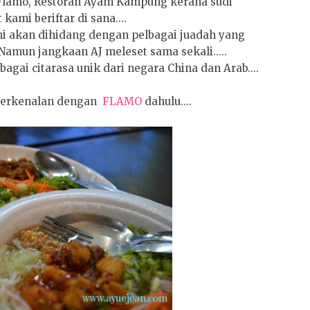
Flamo, Restoran Ayam Kampung kerana sudi
ami beriftar di sana....
i akan dihidang dengan pelbagai juadah yang
amun jangkaan AJ meleset sama sekali.....
gai citarasa unik dari negara China dan Arab....
 berkenalan dengan
FLAMO
dahulu....