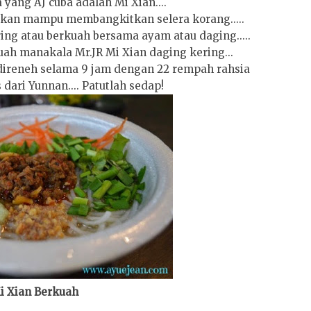
yang AJ cuba adalah Mi Xian....
 akan mampu membangkitkan selera korang.....
ing atau berkuah bersama ayam atau daging.....
ah manakala Mr.JR Mi Xian daging kering...
direneh selama 9 jam dengan 22 rempah rahsia
dari Yunnan.... Patutlah sedap!
i Xian Berkuah