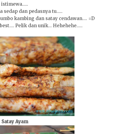
istimewa.....
 sedap dan pedasnya tu.....
 jumbo kambing dan satay cendawan.... =D
st.... Pelik dan unik... Hehehehe.....
Satay Ayam