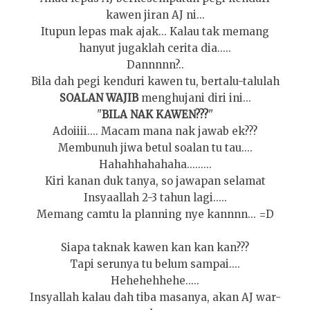
kawen jiran AJ ni...
Itupun lepas mak ajak... Kalau tak memang
hanyut jugaklah cerita dia.....
Dannnnn?..
Bila dah pegi kenduri kawen tu, bertalu-talulah
SOALAN WAJIB
menghujani diri ini...
"
BILA NAK KAWEN???
"
Adoiiii.... Macam mana nak jawab ek???
Membunuh jiwa betul soalan tu tau....
Hahahhahahaha.........
Kiri kanan duk tanya, so jawapan selamat
Insyaallah 2-3 tahun lagi.....
Memang camtu la planning nye kannnn... =D
Siapa taknak kawen kan kan kan???
Tapi serunya tu belum sampai....
Hehehehhehe.....
Insyallah kalau dah tiba masanya, akan AJ war-