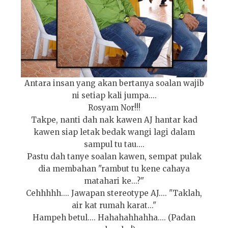
Antara insan yang akan bertanya soalan wajib
ni setiap kali jumpa....
Rosyam Nor!!!
Takpe, nanti dah nak kawen AJ hantar kad
kawen siap letak bedak wangi lagi dalam
sampul tu tau....
Pastu dah tanye soalan kawen, sempat pulak
dia membahan "rambut tu kene cahaya
matahari ke...?"
Cehhhhh.... Jawapan stereotype AJ.... "Taklah,
air kat rumah karat..."
Hampeh betul.... Hahahahhahha.... (Padan