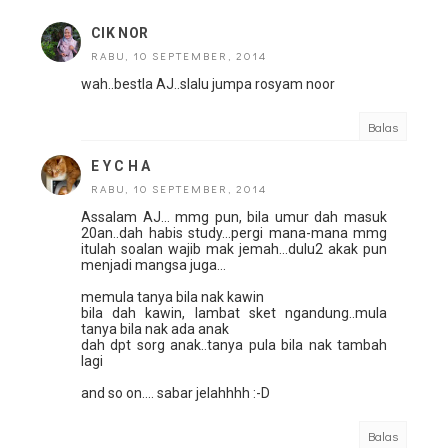
CIK NOR
RABU, 10 SEPTEMBER, 2014
wah..bestla AJ..slalu jumpa rosyam noor
Balas
E Y C H A
RABU, 10 SEPTEMBER, 2014
Assalam AJ... mmg pun, bila umur dah masuk
20an..dah habis study...pergi mana-mana mmg
itulah soalan wajib mak jemah...dulu2 akak pun
menjadi mangsa juga...
memula tanya bila nak kawin
bila dah kawin, lambat sket ngandung..mula
tanya bila nak ada anak
dah dpt sorg anak..tanya pula bila nak tambah
lagi
and so on.... sabar jelahhhh :-D
Balas