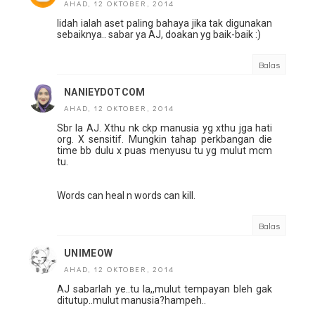
AHAD, 12 OKTOBER, 2014
lidah ialah aset paling bahaya jika tak digunakan
sebaiknya.. sabar ya AJ, doakan yg baik-baik :)
Balas
NANIEYDOTCOM
AHAD, 12 OKTOBER, 2014
Sbr la AJ. Xthu nk ckp manusia yg xthu jga hati
org. X sensitif. Mungkin tahap perkbangan die
time bb dulu x puas menyusu tu yg mulut mcm
tu.
Words can heal n words can kill.
Balas
UNIMEOW
AHAD, 12 OKTOBER, 2014
AJ sabarlah ye..tu la,,mulut tempayan bleh gak
ditutup..mulut manusia?hampeh..