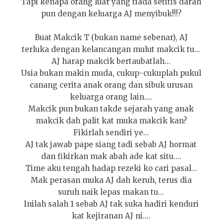
Tapi kenapa orang luar yang tiada setitis darah
pun dengan keluarga AJ menyibuk!!!?
Buat Makcik T (bukan name sebenar), AJ
terluka dengan kelancangan mulut makcik tu...
AJ harap makcik bertaubatlah...
Usia bukan makin muda, cukup-cukuplah pukul
canang cerita anak orang dan sibuk urusan
keluarga orang lain....
Makcik pun bukan takde sejarah yang anak
makcik dah palit kat muka makcik kan?
Fikirlah sendiri ye...
AJ tak jawab pape siang tadi sebab AJ hormat
dan fikirkan mak abah ade kat situ....
Time aku tengah hadap rezeki ko cari pasal...
Mak perasan muka AJ dah keruh, terus dia
suruh naik lepas makan tu...
Inilah salah 1 sebab AJ tak suka hadiri kenduri
kat kejiranan AJ ni....