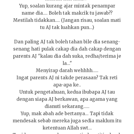
Yup, soalan kurang ajar mintak penampar
name dia.... Boleh tak makcik tu jawab??
Mestilah tidakkan.... (Jangan risau, soalan mati
tu AJ tak luahkan pun...)
Dan paling AJ tak boleh tahan bile dia senang-
senang hati pulak cakap dia dah cakap dengan
parents AJ "kalau dia dah suka, redha/terima je
la..."
Menyirap darah wehhhh.....
Ingat parents AJ ni takde perasaan? Tak reti
apa-apa ke..
Untuk pengetahuan, kedua ibubapa AJ tau
dengan siapa AJ berkawan, apa agama yang
dianuti sekarang.....
Yup, mak abah ade bertanya... Tapi tidak
mendesak sebab mereka juga sedia maklum itu
ketentuan Allah swt...