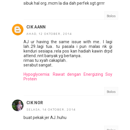
sibuk hal org..mcm la dia dah perfek sgt.grrrr
Balas
CIK AANN
AHAD, 12 OKTOBER, 2014
AJ ur having the same issue with me.. I lagi
lah..29..lagi tua.. tu pasala i pun malas nk gi
kenduri sesiapa..rela pos kan hadiah kawin drpd
attend..nnt banyak yg bertanya..
rimas tu xyah cakaplah..
serabut sangat..
Hypoglycemia: Rawat dengan Energizing Soy
Protein
Balas
CIK NOR
SELASA, 14 OKTOBER, 2014
buat pekak jer AJ..huhu
Balas