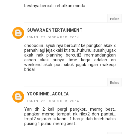
bestnya bercuti..rehatkan minda
Balas
SUWARA ENTERTAINMENT
ISNIN, 22 DISEMBER, 2014
ohooooiiiii...syiok nya bercuti2 ke pangkor..akak x
pernah lagi jejak kaki kt situ..huhuhu..susah jugak
akak nak planning bercuti2 memandangkan
asben akak punya time kerja adalah on
weekend..akak pun sibuk jugak ngan makeup
bridal..
Balas
YOORINMELACOLEA
ISNIN, 22 DISEMBER, 2014
Yan dh 2 kali pergi pangkor.. memg best..
pangkor memg tempat nk rilex2 dgn pantai...
tmpt2 sejarah tu kann.. 1 hari je dah boleh habis
pusing 1 pulau..memg best..