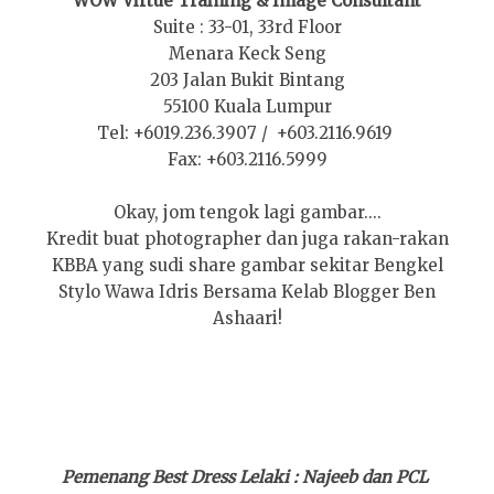
WOW Virtue Training & Image Consultant
Suite : 33-01, 33rd Floor
Menara Keck Seng
203 Jalan Bukit Bintang
55100 Kuala Lumpur
Tel: +6019.236.3907 / +603.2116.9619
Fax: +603.2116.5999
Okay, jom
tengok lagi gambar....
Kredit buat
photographer dan juga
rakan-rakan
KBBA yang sudi share g
ambar sekitar
Bengkel
Stylo Wawa Idris Bersama K
elab Blogger Ben
Ashaari!
Pemenang Best Dress Lelaki : Najeeb dan PCL