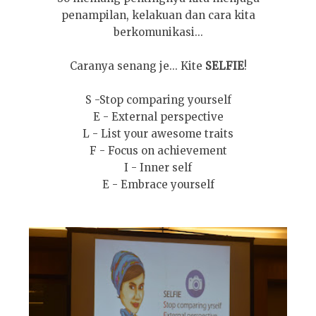
penampilan, kelakuan dan cara kita
berkom
unikasi...
Caran
ya senang je...
K
ite
SELFIE
!
S -Stop comparing yourself
E - External perspective
L - List your awesome traits
F - Focus on achievement
I - Inner
s
elf
E - Embrace yourself