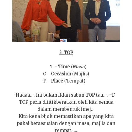
3
. TOP
T -
Time
(Masa)
O -
Occasion
(
M
ajlis)
P -
Place
(Tempat)
Haaaa.... Ini bukan iklan sabun
TOP tau....
=D
TOP
perlu dititikberatkan oleh kita semua
dalam membent
uk imej...
Kita ken
a bijak memastikan
apa yang
kita
pakai bersesuaian dengan
masa, majlis dan
tempat.....