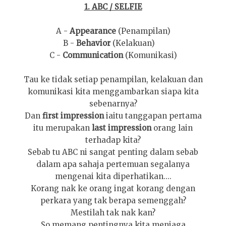
1. ABC / SELFIE
A -
Appear
ance
(Penampilan
)
B -
Behavior
(Kelakuan)
C
-
Communication
(Komunikasi)
Tau ke tidak setiap
p
enampilan, kelakuan d
an
komunikasi kita
menggambarkan siapa kita
sebenarnya?
Dan
first impression
iaitu tanggapan perta
ma
itu merupa
k
an
la
st impression
orang lain
terhadap kita?
Se
bab tu
ABC ni
sangat penting dalam sebab
dalam
apa sahaja
pertemuan segalanya
mengenai kita diperhatikan....
Korang nak
ke orang ingat korang dengan
perkara yang tak berapa sem
engga
h?
Mestilah tak
nak kan?
So memang pentingnya kita
menj
aga