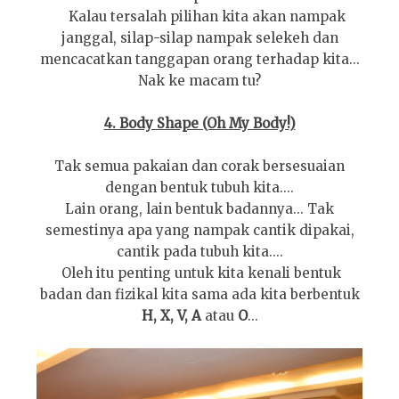
Kalau tersalah pilihan kita akan nam
pak
janggal, silap
-silap nampak s
e
lekeh dan
mencacatkan tanggapan orang terhadap kita...
Nak ke ma
cam tu?
4
. Body Shape (Oh
My Body!
)
Tak semua pakaian dan corak bersesuaian
dengan bentuk tubuh kita....
Lain orang, lain bentuk badannya... Tak
semestinya apa yang nampak cantik dipakai,
cantik pada tubuh kita....
Oleh itu penting untuk kita kenali bentuk
badan dan fizikal kita sama ada kita berbentuk
H, X, V, A
atau
O
...