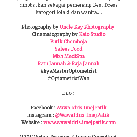
dinobatkan sebagai pemenang Best Dress
kategori lelaki dan wanita....
Photogra
phy by
Uncle Kay Photography
Cinematograph
y by
Kaio Studio
Butik Chemboja
Salees Food
Mbh MediSpa
Ratu Jannah & Raja Jannah
#EyeMasterOptometrist
#OptometristWan
Info :
Facebook :
Wawa Idris ImejPatik
Instagram :
@WawaIdris_ImejPatik
Website :
www.wawaidris.imejpatik.com