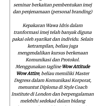
seminar berkaitan pembentukan imej
dan penjenamaan (personal branding)
Kepakaran Wawa Idris dalam
tranformasi imej telah banyak diguna
pakai oleh syarikat dan individu. Selain
ketrampilan, beliau juga
mengendalikan kursus berkenaan
Komunikasi dan Protokol.
Mengguna
kan tagline
W
ow Attitude
Wow Attire
, beliau memil
iki Master
Degress dalam
K
omunikasi Korporat
,
menuntut Diplo
ma di Style Coach
Institute di London dan berpengalaman
me
lebi
hi
sedekad dalam
bidang