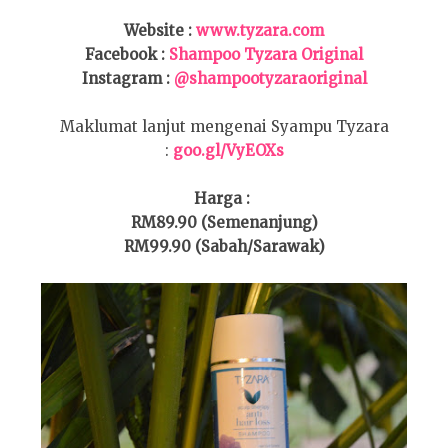
Website :
www.tyzara.com
Facebook :
Shampoo Tyzara Original
Instagram :
@shampootyzaraoriginal
Maklumat lanjut mengenai Syampu Tyzara
:
goo.gl/VyEOXs
Harga :
RM89.90 (Semenanjung)
RM99.90 (Sabah/Sarawak)