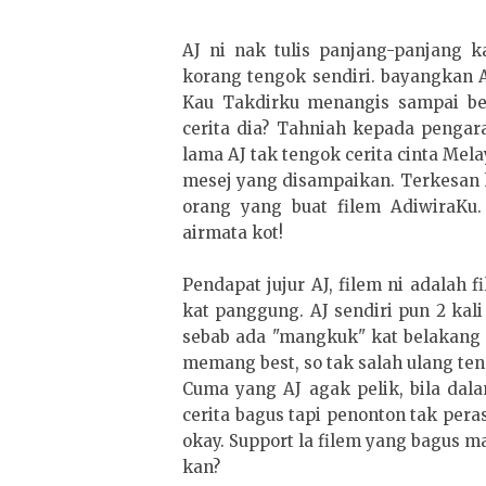
AJ ni nak tulis panjang-panjang ka
korang tengok sendiri. bayangkan A
Kau Takdirku menangis sampai be
cerita dia? Tahniah kepada pengar
lama AJ tak tengok cerita cinta Me
mesej yang disampaikan. Terkesan ka
orang yang buat filem AdiwiraKu.
airmata kot!
Pendapat jujur AJ, filem ni adalah 
kat panggung. AJ sendiri pun 2 kal
sebab ada "mangkuk" kat belakang b
memang best, so tak salah ulang ten
Cuma yang AJ agak pelik, bila dal
cerita bagus tapi penonton tak pera
okay. Support la filem yang bagus ma
kan?