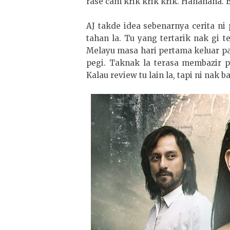
rase cam krik krik krik. Hahahaha. B
AJ takde idea sebenarnya cerita ni
tahan la. Tu yang tertarik nak gi t
Melayu masa hari pertama keluar pa
pegi. Taknak la terasa membazir p
Kalau review tu lain la, tapi ni nak ba