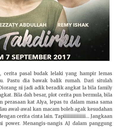
, cerita pasal budak lelaki yang hampir lemas
u. Pastu dia bawak balik rumah. Dari situlah
orang ni jadi adik beradik angkat la bila family
kat. Bila dah besar, plot cerita pun bermula, bila
 perasaan kat Alya, lepas tu dalam masa sama
alau awal-awal kan macam boleh agak kesudahan
an cerita cinta lain. Tapiiiiiiiiiiiiiii... Jangkaan
a ni power. Menangis-nangis AJ dalam panggung