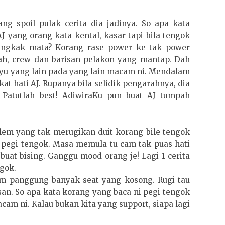
ng spoil pulak cerita dia jadinya. So apa kata
J yang orang kata kental, kasar tapi bila tengok
ngkak mata? Korang rase power ke tak power
ah, crew dan barisan pelakon yang mantap. Dah
layu yang lain pada yang lain macam ni. Mendalam
t hati AJ. Rupanya bila selidik pengarahnya, dia
 Patutlah best! AdiwiraKu pun buat AJ tumpah
filem yang tak merugikan duit korang bile tengok
i pegi tengok. Masa memula tu cam tak puas hati
uat bising. Ganggu mood orang je! Lagi 1 cerita
gok.
am panggung banyak seat yang kosong. Rugi tau
san. So apa kata korang yang baca ni pegi tengok
cam ni. Kalau bukan kita yang support, siapa lagi