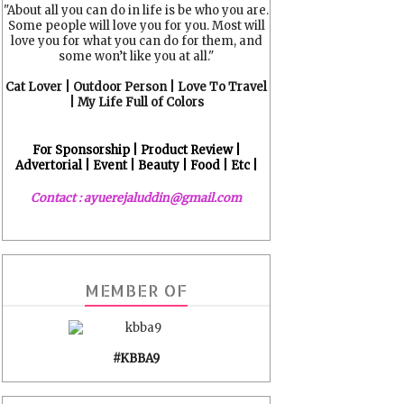
"About all you can do in life is be who you are.
Some people will love you for you. Most will
love you for what you can do for them, and
some won’t like you at all."
Cat Lover | Outdoor Person | Love To Travel
| My Life Full of Colors
For Sponsorship | Product Review |
Advertorial | Event | Beauty | Food | Etc |
Contact : ayuerejaluddin@gmail.com
MEMBER OF
#KBBA9