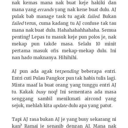
nak kemas mana nak buat keje hakiki dan
mana yang
errands
yang nak kene buat dulu. AJ
pulak bab manage task tu agak
failed
. Bukan
failed
terus, cuma kadang tu AJ confuse tak tau
mana nak buat dulu. Hahahahahhahaha. Semua
penting! Lepas tu masuk keje pun polos je, nak
mekap pun takde masa. Selalu 10 minit
pertama masuk ofis mekap-mekap dulu. Ini
nan hado maknanya. Hihihihi.
AJ pun ada agak ter
pending
beberapa entri.
Entri cuti Pulau Pangkor pun tak habis tulis lagi.
Minta maaf la buat orang yang tunggu entri AJ
tu. Kakak
busy
noq! Ini sementara ada masa
senggang sambil menikmati aircond yang
sejuk, mehlah kita
update
dulu apa yang patut.
Tapi AJ rasa bukan AJ je yang busy sekarang ni
kan? Ramai je senasib dengan AJ. Mana nak