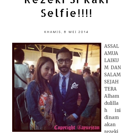
Selfie!!!!
KHAMIS, 8 MEI 2014
ASSAL
AMUA
LAIKU
M DAN
SALAM
SEJAH
TERA
Alham
dulilla
h ini
dinam
akan
rezeki