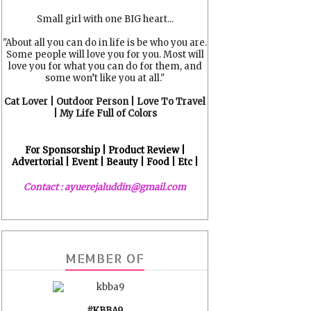
Small girl with one BIG heart...
"About all you can do in life is be who you are.
Some people will love you for you. Most will
love you for what you can do for them, and
some won’t like you at all."
Cat Lover | Outdoor Person | Love To Travel
| My Life Full of Colors
For Sponsorship | Product Review |
Advertorial | Event | Beauty | Food | Etc |
Contact : ayuerejaluddin@gmail.com
MEMBER OF
#KBBA9