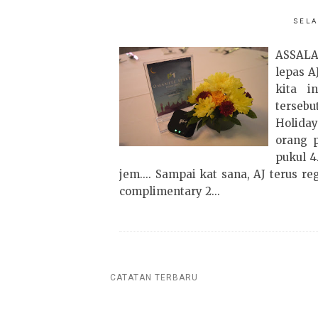
SELA
ASSAL
lepas A
kita i
tersebu
Holiday
orang p
pukul 4
jem.... Sampai kat sana, AJ terus r
complimentary 2...
CATATAN TERBARU