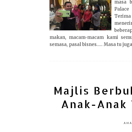
masa b
Palace 
Terima
menerim
beberap
makan, macam-macam kami semua be
semasa, pasal bisnes..... Masa tu juga
Majlis Berb
Anak-Anak 
AHA