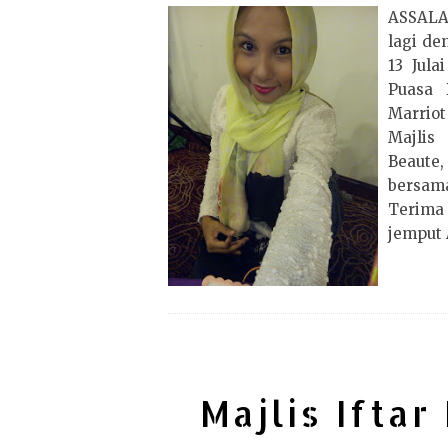
ASSAL
lagi den
13 Jula
Puasa 
Marriot
Majlis
Beaute
bersam
Terima
jemput AJ
Majlis Ifta