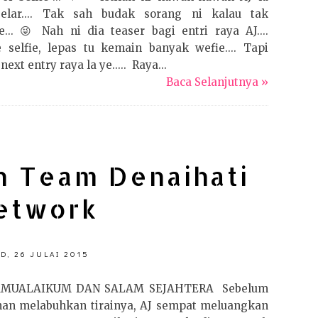
elar.... Tak sah budak sorang ni kalau tak
ie... 😜 Nah ni dia teaser bagi entri raya AJ....
selfie, lepas tu kemain banyak wefie.... Tapi
next entry raya la ye..... Raya...
Baca Selanjutnya »
n Team Denaihati
etwork
D, 26 JULAI 2015
AMUALAIKUM DAN SALAM SEJAHTERA Sebelum
an melabuhkan tirainya, AJ sempat meluangkan