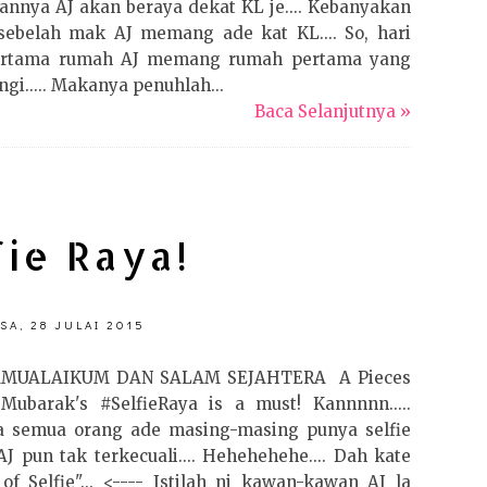
annya AJ akan beraya dekat KL je.... Kebanyakan
sebelah mak AJ memang ade kat KL.... So, hari
ertama rumah AJ memang rumah pertama yang
ngi..... Makanya penuhlah...
Baca Selanjutnya »
fie Raya!
SA, 28 JULAI 2015
MUALAIKUM DAN SALAM SEJAHTERA A Pieces
Mubarak's #SelfieRaya is a must! Kannnnn.....
a semua orang ade masing-masing punya selfie
. AJ pun tak terkecuali.... Hehehehehe.... Dah kate
of Selfie"... <---- Istilah ni kawan-kawan AJ la