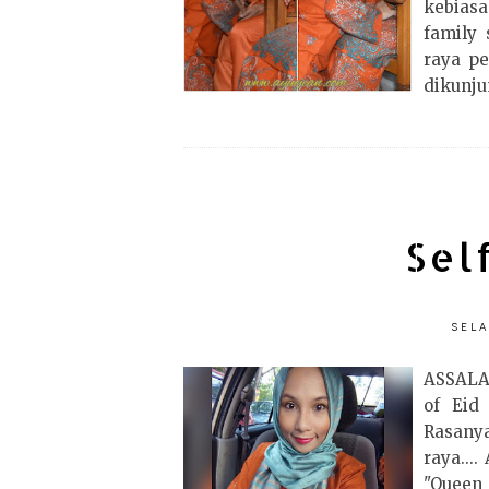
kebiasa
family 
raya p
dikunju
Sel
SELA
ASSALA
of Eid 
Rasany
raya...
"Queen 