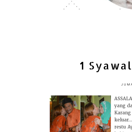
1 Syawal
JUMA
ASSALA
yang da
Karang
keluar.
restu A