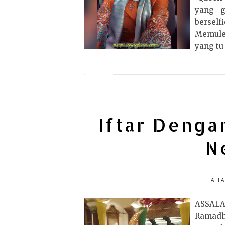
yang g
berself
Memule 
yang tu 
Iftar Denga
N
AHA
ASSAL
Ramadh