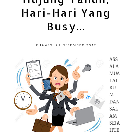
Hari-Hari Yang
Busy...
KHAMIS, 21 DISEMBER 2017
ASS
ALA
MUA
LAI
KU
M
DAN
SAL
AM
SEJA
HTE