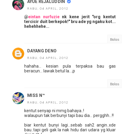
AYUE REJALUDDIN
RABU, 04 APRIL, 2012
@
eintan nurfuzie
nk kene jerit "org kentut
tercicir duit berkepok!" bru ade yg ngaku kot...
hehehhehe...
Balas
DAYANG DENO
RABU, 04 APRIL, 2012
hahaha... kesian pula terpaksa bau gas
beracun... lawak betul la.. ;p
Balas
MISS N™
RABU, 04 APRIL, 2012
kentut senyap ni mmg bahaya..!
walaupun tak berbunyi tapi bau dia... pergghh...!!
biar kentut bunyi lagi...sebab sah2 angin..xde
bau..tapi geli gak la nak hidu dari udara yg kluar