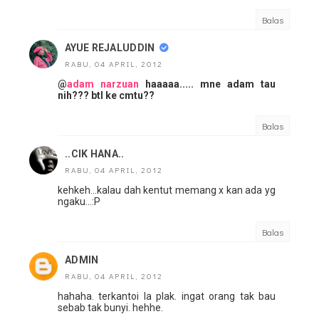
Balas
AYUE REJALUDDIN
RABU, 04 APRIL, 2012
@
adam narzuan
haaaaa..... mne adam tau
nih??? btl ke cmtu??
Balas
..CIK HANA..
RABU, 04 APRIL, 2012
kehkeh...kalau dah kentut memang x kan ada yg
ngaku...:P
Balas
ADMIN
RABU, 04 APRIL, 2012
hahaha. terkantoi la plak. ingat orang tak bau
sebab tak bunyi. hehhe.