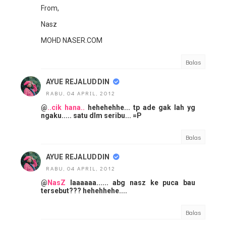
From,
Nasz
MOHD NASER.COM
Balas
AYUE REJALUDDIN
RABU, 04 APRIL, 2012
@
..cik hana..
hehehehhe... tp ade gak lah yg
ngaku..... satu dlm seribu... =P
Balas
AYUE REJALUDDIN
RABU, 04 APRIL, 2012
@
NasZ
laaaaaa...... abg nasz ke puca bau
tersebut??? hehehhehe....
Balas