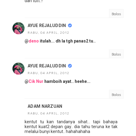
dari tutt..!
Balas
AYUE REJALUDDIN
RABU, 04 APRIL, 2012
@
deno
itulah... dh la tgh panas2 tu..
Balas
AYUE REJALUDDIN
RABU, 04 APRIL, 2012
@
Cik Nur
hamboih ayat.. heehe...
Balas
ADAM NARZUAN
RABU, 04 APRIL, 2012
kentut tu kan tandanya sihat... tapi bahaya
kentut kuat2 depan gay.. dia tahu teruna ke tak
melalui bunyi kentut.. hahahahaha