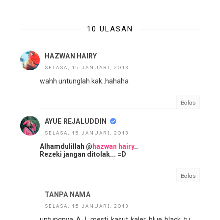
10 ULASAN
HAZWAN HAIRY
SELASA, 15 JANUARI, 2013
wahh untunglah kak..hahaha
Balas
AYUE REJALUDDIN
SELASA, 15 JANUARI, 2013
Alhamdulillah @
hazwan hairy
..
Rezeki jangan ditolak... =D
Balas
TANPA NAMA
SELASA, 15 JANUARI, 2013
untungnya A.J. mesti kasut kaler blue black tu