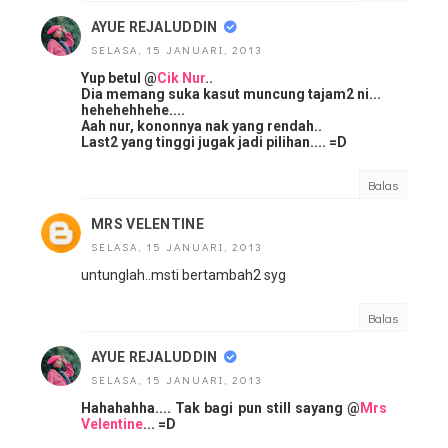
AYUE REJALUDDIN
SELASA, 15 JANUARI, 2013
Yup betul @
Cik Nur
..
Dia memang suka kasut muncung tajam2 ni...
hehehehhehe....
Aah nur, kononnya nak yang rendah..
Last2 yang tinggi jugak jadi pilihan.... =D
Balas
MRS VELENTINE
SELASA, 15 JANUARI, 2013
untunglah..msti bertambah2 syg
Balas
AYUE REJALUDDIN
SELASA, 15 JANUARI, 2013
Hahahahha.... Tak bagi pun still sayang @
Mrs
Velentine
... =D