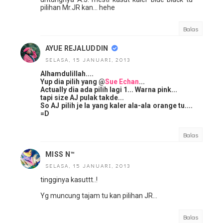
pilihan Mr.JR kan... hehe
Balas
AYUE REJALUDDIN
SELASA, 15 JANUARI, 2013
Alhamdulillah....
Yup dia pilih yang @
Sue Echan
...
Actually dia ada pilih lagi 1... Warna pink...
tapi size AJ pulak takde...
So AJ pilih je la yang kaler ala-ala orange tu....
=D
Balas
MISS N™
SELASA, 15 JANUARI, 2013
tingginya kasuttt..!
Yg muncung tajam tu kan pilihan JR...
Balas