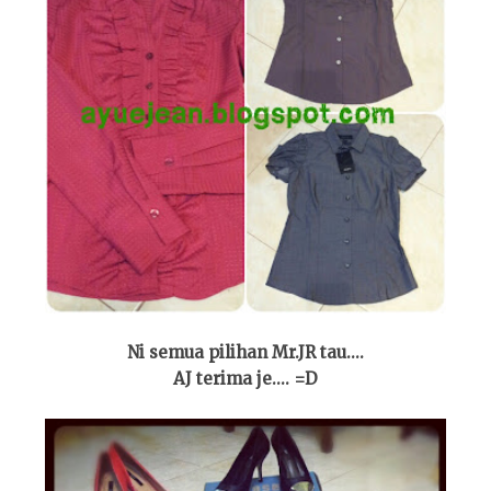
Ni semua pilihan Mr.JR tau....
AJ terima je.... =D