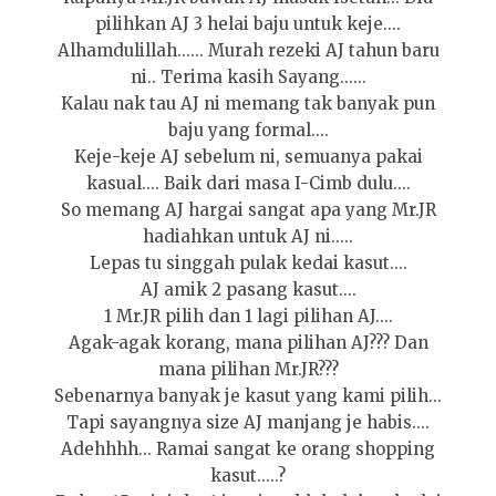
pilihkan AJ 3 helai baju untuk keje....
Alhamdulillah...... Murah rezeki AJ tahun baru
ni.. Terima kasih Sayang......
Kalau nak tau AJ ni memang tak banyak pun
baju yang formal....
Keje-keje AJ sebelum ni, semuanya pakai
kasual.... Baik dari masa I-Cimb dulu....
So memang AJ hargai sangat apa yang Mr.JR
hadiahkan untuk AJ ni.....
Lepas tu singgah pulak kedai kasut....
AJ amik 2 pasang kasut....
1 Mr.JR pilih dan 1 lagi pilihan AJ....
Agak-agak korang, mana pilihan AJ??? Dan
mana pilihan Mr.JR???
Sebenarnya banyak je kasut yang kami pilih...
Tapi sayangnya size AJ manjang je habis....
Adehhhh... Ramai sangat ke orang shopping
kasut.....?