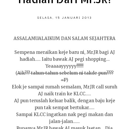
SELASA, 15 JANUARI 2013
ASSALAMUALAIKUM DAN SALAM SEJAHTERA
Sempena meraikan keje baru ni, Mr.JR bagi AJ
hadiah..... Iaitu bawak AJ pegi shopping...
Yeaaaayyyyyy!!!!!!
(
Aik??? tahun-tahun sebelum ni takde pun????
=P
)
Elok je sampai rumah semalam, Mr.JR call suruh
AJ naik train ke KLCC.....
AJ pun teruslah keluar balik, dengan baju keje
pun tak sempat bertukar.....
Sampai KLCC ingatkan nak pegi makan dan
jalan-jalan......
Rupanya Mr.JR bawak AJ masuk Isetan... Dia