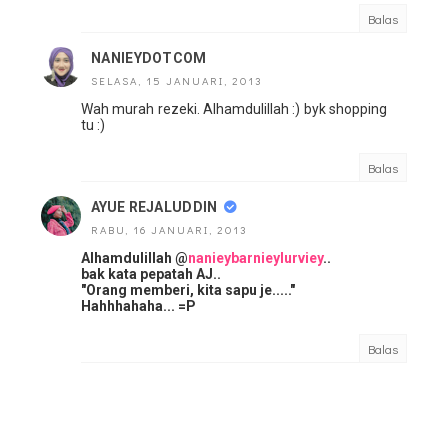
Balas
NANIEYDOTCOM
SELASA, 15 JANUARI, 2013
Wah murah rezeki. Alhamdulillah :) byk shopping
tu :)
Balas
AYUE REJALUDDIN
RABU, 16 JANUARI, 2013
Alhamdulillah @
nanieybarnieylurviey
..
bak kata pepatah AJ..
"Orang memberi, kita sapu je....."
Hahhhahaha... =P
Balas