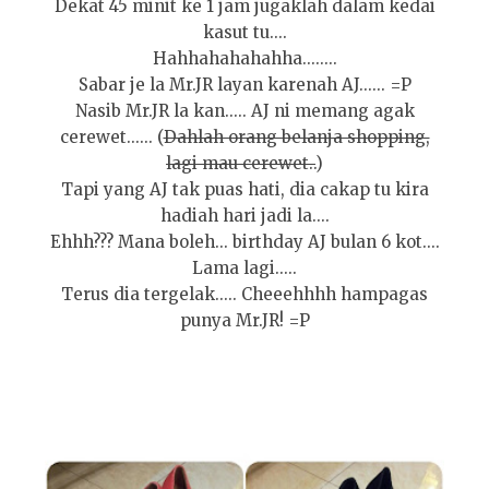
Dekat 45 minit ke 1 jam jugaklah dalam kedai
kasut tu....
Hahhahahahahha........
Sabar je la Mr.JR layan karenah AJ...... =P
Nasib Mr.JR la kan..... AJ ni memang agak
cerewet...... (
Dahlah orang belanja shopping,
lagi mau cerewet..
)
Tapi yang AJ tak puas hati, dia cakap tu kira
hadiah hari jadi la....
Ehhh??? Mana boleh... birthday AJ bulan 6 kot....
Lama lagi.....
Terus dia tergelak..... Cheeehhhh hampagas
punya Mr.JR! =P