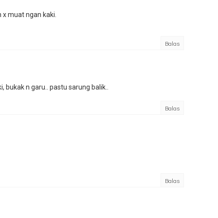
n x muat ngan kaki.
Balas
ki, bukak n garu.. pastu sarung balik..
Balas
Balas