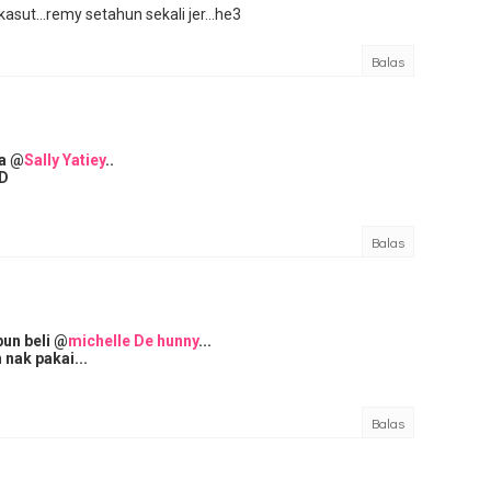
asut...remy setahun sekali jer...he3
Balas
ka @
Sally Yatiey
..
=D
Balas
pun beli @
michelle De hunny
...
nak pakai...
Balas