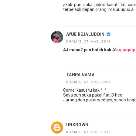
akak pun suka pakai kasut flat camni
terpeleok depan orang..maluuuuuu ai.
AYUE REJALUDDIN
KHAMIS, 07 MAC, 2013
AJ mana2 pun boleh kak @
aquagugu
TANPA NAMA
KHAMIS, 07 MAC, 2013
Comel kasut tu kak ^_^
Saya pun suka pakai flat ;D hee
Jarang dah pakai wedges, sebab tinggi
UNKNOWN
KHAMIS, 07 MAC, 2013