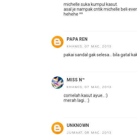
michelle suka kumpul kasut.
asal je nampak cntik michelle beli eve
hehehe ^^
PAPA REN
KHAMIS, 07 MAC, 2013
pakai sandal gak selesa... bila gatal ka
MISS N™
KHAMIS, 07 MAC, 2013
comelah kasut ayue.. :)
merah lagi.. :)
UNKNOWN
JUMAAT, 08 MAC, 2013