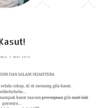
Kasut!
MIS, 7 MAC 2013
KUM DAN SALAM SEJAHTERA
elalu cakap, AJ ni memang gila kasut..
ehhehehehe....
alau nampak kasut macam
perempuan
gila
mati laki
gayanya....