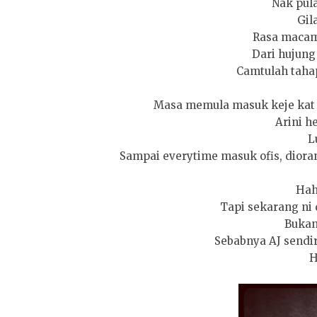
Nak pula
Gil
Rasa macam 
Dari hujung 
Camtulah tahap
Masa memula masuk keje kat 
Arini he
L
Sampai everytime masuk ofis, diora
Hah
Tapi sekarang ni 
Bukan
Sebabnya AJ sendiri
H