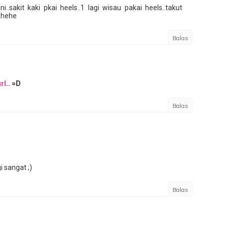
..sakit kaki pkai heels..1 lagi wisau pakai heels..takut
.hehe
Balas
rl
.. =D
Balas
 sangat ;)
Balas