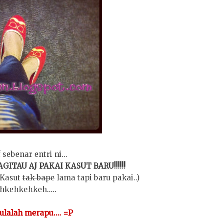
 sebenar entri ni...
ITAU AJ PAKAI KASUT BARU!!!!!!
(Kasut
tak bape
lama tapi baru pakai..)
hkehkehkeh.....
Mulalah merapu.... =P