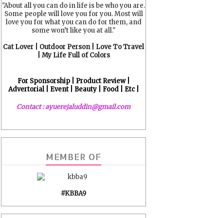
"About all you can do in life is be who you are.
Some people will love you for you. Most will
love you for what you can do for them, and
some won’t like you at all."
Cat Lover | Outdoor Person | Love To Travel
| My Life Full of Colors
For Sponsorship | Product Review |
Advertorial | Event | Beauty | Food | Etc |
Contact : ayuerejaluddin@gmail.com
MEMBER OF
#KBBA9