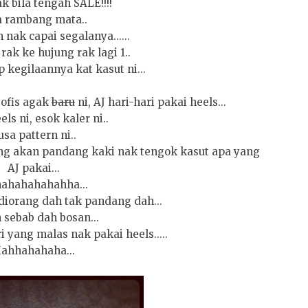
k bila tengah SALE!!!!
a rambang mata..
nak capai segalanya......
rak ke hujung rak lagi 1..
 kegilaannya kat kasut ni...
ofis agak
baru
ni, AJ hari-hari pakai heels...
els ni, esok kaler ni..
usa pattern ni..
ng akan pandang kaki nak tengok kasut apa yang
AJ pakai...
ahahahahahha...
diorang dah tak pandang dah...
 sebab dah bosan...
 yang malas nak pakai heels.....
ahhahahaha...