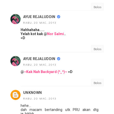
Balas
AYUE REJALUDDIN
RABU, 20 MAC, 2013
Hahhahaha.....
Yelah kot kak @
Nor Salmi
..
=D
Balas
AYUE REJALUDDIN
RABU, 20 MAC, 2013
@
~Kak Nah Backyard (^_^)~
=D
Balas
UNKNOWN
RABU, 20 MAC, 2013
hehe...
dah macam bertanding utk PRU akan dtg
je..hikhik