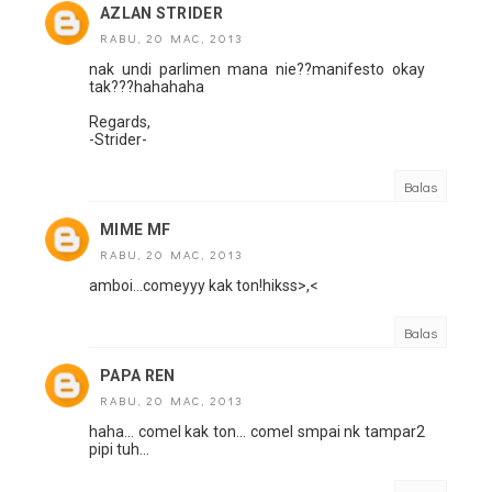
AZLAN STRIDER
RABU, 20 MAC, 2013
nak undi parlimen mana nie??manifesto okay
tak???hahahaha
Regards,
-Strider-
Balas
MIME MF
RABU, 20 MAC, 2013
amboi...comeyyy kak ton!hikss>,<
Balas
PAPA REN
RABU, 20 MAC, 2013
haha... comel kak ton... comel smpai nk tampar2
pipi tuh...