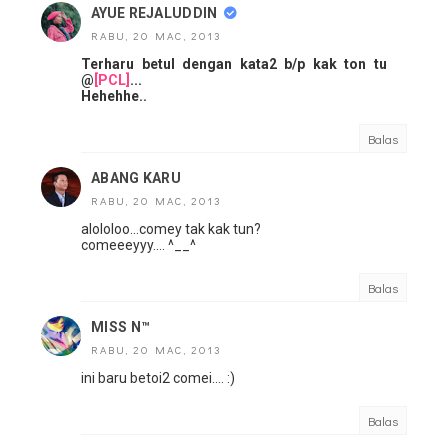
AYUE REJALUDDIN
RABU, 20 MAC, 2013
Terharu betul dengan kata2 b/p kak ton tu
@
[PCL]
...
Hehehhe..
Balas
ABANG KARU
RABU, 20 MAC, 2013
alololoo...comey tak kak tun?
comeeeyyy.... ^__^
Balas
MISS N™
RABU, 20 MAC, 2013
ini baru betoi2 comei.... :)
Balas