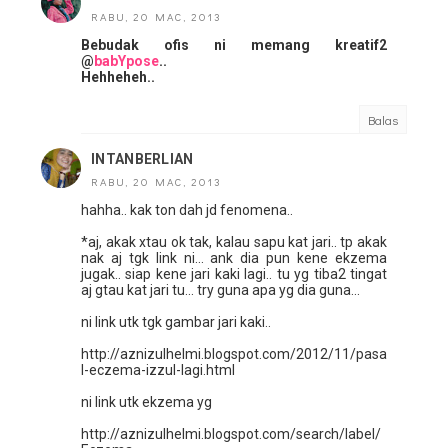
RABU, 20 MAC, 2013
Bebudak ofis ni memang kreatif2
@
babYpose
..
Hehheheh..
Balas
INTANBERLIAN
RABU, 20 MAC, 2013
hahha.. kak ton dah jd fenomena..
*aj, akak xtau ok tak, kalau sapu kat jari.. tp akak
nak aj tgk link ni... ank dia pun kene ekzema
jugak.. siap kene jari kaki lagi.. tu yg tiba2 tingat
aj gtau kat jari tu... try guna apa yg dia guna...
ni link utk tgk gambar jari kaki..
http://aznizulhelmi.blogspot.com/2012/11/pasa
l-eczema-izzul-lagi.html
ni link utk ekzema yg
http://aznizulhelmi.blogspot.com/search/label/