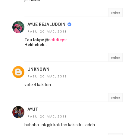
Balas
AYUE REJALUDDIN
RABU, 20 MAC, 2013
Tau takpe @
~didiey~
..
Hehheheh..
Balas
UNKNOWN
RABU, 20 MAC, 2013
vote 4 kak ton
Balas
AYUT
RABU, 20 MAC, 2013
hahaha...nk jgk kak ton kak situ...adeh...