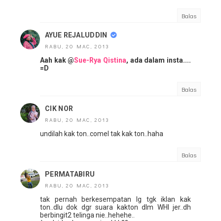
Balas
AYUE REJALUDDIN
RABU, 20 MAC, 2013
Aah kak @
Sue-Rya Qistina
, ada dalam insta....
=D
Balas
CIK NOR
RABU, 20 MAC, 2013
undilah kak ton..comel tak kak ton..haha
Balas
PERMATABIRU
RABU, 20 MAC, 2013
tak pernah berkesempatan lg tgk iklan kak
ton..dlu dok dgr suara kakton dlm WHI jer..dh
berbingit2 telinga nie..hehehe..