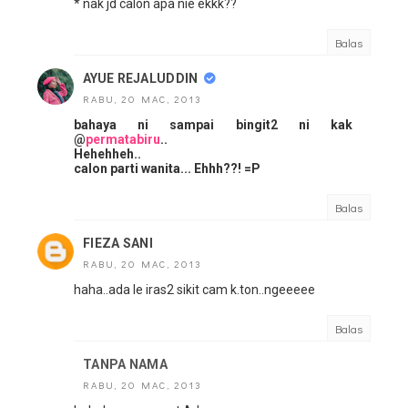
* nak jd calon apa nie ekkk??
Balas
AYUE REJALUDDIN
RABU, 20 MAC, 2013
bahaya ni sampai bingit2 ni kak
@
permatabiru
..
Hehehheh..
calon parti wanita... Ehhh??! =P
Balas
FIEZA SANI
RABU, 20 MAC, 2013
haha..ada le iras2 sikit cam k.ton..ngeeeee
Balas
TANPA NAMA
RABU, 20 MAC, 2013