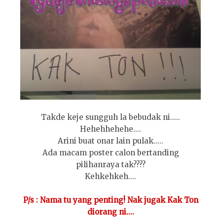
Takde keje sungguh la bebudak ni.....
Hehehhehehe....
Arini buat onar lain pulak.....
Ada macam poster calon bertanding
pilihanraya tak????
Kehkehkeh....
P/s : Nama tu yang penting! Nak jugak Kak Ton
diorang ni....