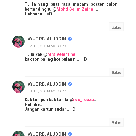
Tu la yang buat rasa macam poster calon
bertanding tu @
Mohd Selim Zainal
...
Hahhaha... =D
Balas
AYUE REJALUDDIN
RABU, 20 MAC, 2013
Tu la kak @
Mrs Velentine
..
kak ton paling hot bulan ni... =D
Balas
AYUE REJALUDDIN
RABU, 20 MAC, 2013
Kak ton pun kak ton la @
ros_reeza
..
Hehhhe..
Jangan kartun sudah.. =D
Balas
AYUE REJALUDDIN