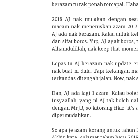
berazam tu tak penah tercapai. Hah
2018 AJ nak mulakan dengan sesu
macam nak meneruskan azam 2017 ia
AJ ada nak berazam. Kalau untuk k
dan sifat boros. Yup, AJ agak boros, 
Alhamdulillah, nak keep that mome
Lepas tu AJ berazam nak update en
nak buat ni dulu. Tapi kekangan m
terkandas ditengah jalan. Now, nak s
Dan, AJ ada lagi 1 azam. Kalau bol
Insyaallah, yang ni AJ tak boleh n
dengan Mr.JR, so kitorang fikir "it'
dipermudahkan.
So apa je azam korang untuk tahun 
Akhir kata, selamat tahun baru 201