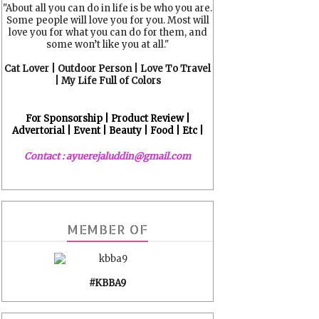
"About all you can do in life is be who you are.
Some people will love you for you. Most will
love you for what you can do for them, and
some won’t like you at all."
Cat Lover | Outdoor Person | Love To Travel
| My Life Full of Colors
For Sponsorship | Product Review |
Advertorial | Event | Beauty | Food | Etc |
Contact : ayuerejaluddin@gmail.com
MEMBER OF
#KBBA9