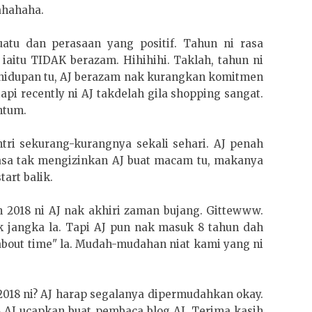
ahahaha.
atu dan perasaan yang positif. Tahun ni rasa
itu TIDAK berazam. Hihihihi. Taklah, tahun ni
ehidupan tu, AJ berazam nak kurangkan komitmen
tapi recently ni AJ takdelah gila shopping sangat.
ntum.
tri sekurang-kurangnya sekali sehari. AJ penah
asa tak mengizinkan AJ buat macam tu, makanya
tart balik.
eh 2018 ni AJ nak akhiri zaman bujang. Gittewww.
ak jangka la. Tapi AJ pun nak masuk 8 tahun dah
s about time" la. Mudah-mudahan niat kami yang ni
2018 ni? AJ harap segalanya dipermudahkan okay.
8 AJ ucapkan buat pembaca blog AJ. Terima kasih