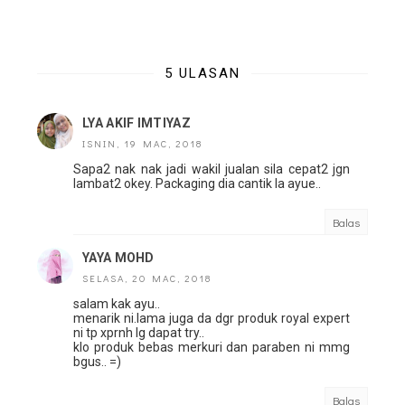
5 ULASAN
LYA AKIF IMTIYAZ
ISNIN, 19 MAC, 2018
Sapa2 nak nak jadi wakil jualan sila cepat2 jgn
lambat2 okey. Packaging dia cantik la ayue..
Balas
YAYA MOHD
SELASA, 20 MAC, 2018
salam kak ayu..
menarik ni.lama juga da dgr produk royal expert
ni tp xprnh lg dapat try..
klo produk bebas merkuri dan paraben ni mmg
bgus.. =)
Balas