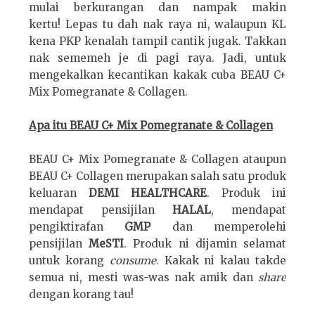
mulai berkurangan dan nampak makin
kertu!
Lepas tu dah nak raya ni, walaupun KL
kena PKP kenalah tampil cantik jugak. Takkan
nak sememeh je di pagi raya.
Jadi, untuk
mengekalkan kecantikan kakak cuba BEAU C+
Mix Pomegranate & Collagen.
Apa itu BEAU C+ Mix Pomegranate & Collagen
BEAU C+ Mix Pomegranate & Collagen ataupun
BEAU C+ Collagen merupakan salah satu produk
keluaran
DEMI HEALTHCARE
. Produk ini
mendapat pensijilan
HALAL
, mendapat
pengiktirafan
GMP
dan memperolehi
pensijilan
MeSTI
. Produk ni dijamin selamat
untuk korang
consume
. Kakak ni kalau takde
semua ni, mesti was-was nak amik dan
share
dengan korang tau!