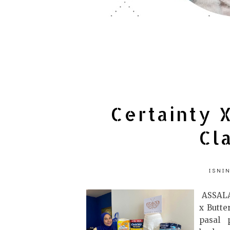
Certainty X
Cl
ISNIN
ASSALA
x Butte
pasal 