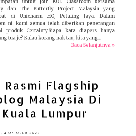
empatan untuk join KOL Classroom bersama
nty dan The Butterfly Project Malaysia yang
pat di Unicharm HQ, Petaling Jaya. Dalam
oom ni, kami semua telah diberikan penerangan
i produk Certainty.Siapa kata diapers hanya
ng tua je? Kalau korang nak tau, kita yang...
Baca Selanjutnya »
 Rasmi Flagship
blog Malaysia Di
n Kuala Lumpur
, 4 OKTOBER 2023