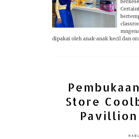
berkes
Certai
bertem
classr
mngena
dipakai oleh anak-anak kecil dan ora
Pembukaan
Store Cool
Pavillio
RABU