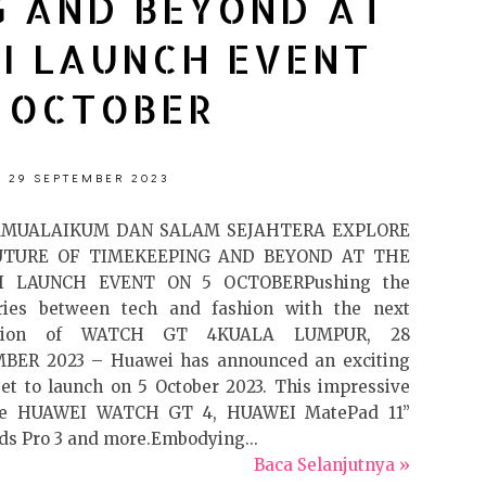
G AND BEYOND AT
I LAUNCH EVENT
 OCTOBER
, 29 SEPTEMBER 2023
AMUALAIKUM DAN SALAM SEJAHTERA EXPLORE
UTURE OF TIMEKEEPING AND BEYOND AT THE
I LAUNCH EVENT ON 5 OCTOBERPushing the
ries between tech and fashion with the next
ation of WATCH GT 4KUALA LUMPUR, 28
BER 2023 – Huawei has announced an exciting
set to launch on 5 October 2023. This impressive
 the HUAWEI WATCH GT 4, HUAWEI MatePad 11”
s Pro 3 and more.Embodying...
Baca Selanjutnya »