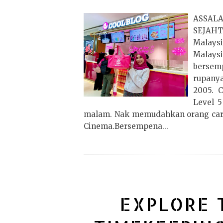
ASS
SEJAHT
Malaysi
Malaysi
bersemp
rupanya
2005. 
Level 5
malam. Nak memudahkan orang cari
Cinema.Bersempena...
EXPLORE 