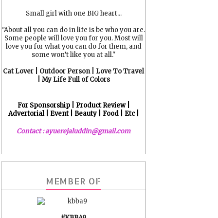
Small girl with one BIG heart...
"About all you can do in life is be who you are.
Some people will love you for you. Most will
love you for what you can do for them, and
some won’t like you at all."
Cat Lover | Outdoor Person | Love To Travel
| My Life Full of Colors
For Sponsorship | Product Review |
Advertorial | Event | Beauty | Food | Etc |
Contact : ayuerejaluddin@gmail.com
MEMBER OF
#KBBA9