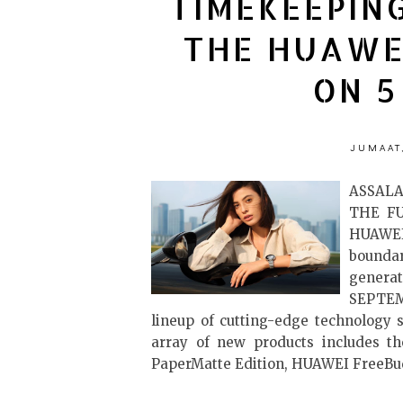
TIMEKEEPIN
THE HUAWE
ON 5
JUMAAT
ASSAL
THE F
HUAWE
bounda
gener
SEPTEM
lineup of cutting-edge technology 
array of new products includes
PaperMatte Edition, HUAWEI FreeBud