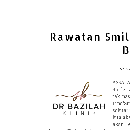
Rawatan Smile
B
KHAM
ASSAL
Smile L
tak pas
Line?Sm
sekitar
kita ak
akan j