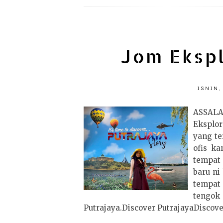
Jom Ekspl
ISNIN,
ASSAL
Eksplor
yang te
ofis ka
tempat 
baru ni
tempat
tengo
Putrajaya.Discover PutrajayaDiscover