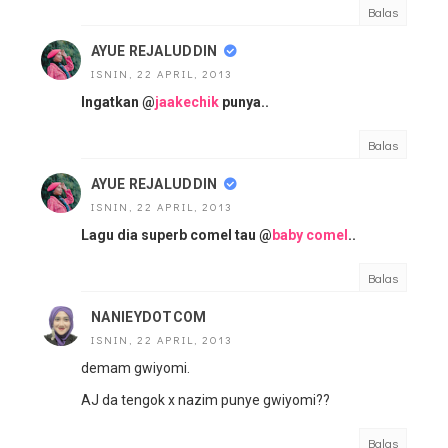
Balas
AYUE REJALUDDIN
ISNIN, 22 APRIL, 2013
Ingatkan @
jaakechik
punya..
Balas
AYUE REJALUDDIN
ISNIN, 22 APRIL, 2013
Lagu dia superb comel tau @
baby comel
..
Balas
NANIEYDOTCOM
ISNIN, 22 APRIL, 2013
demam gwiyomi.
AJ da tengok x nazim punye gwiyomi??
Balas