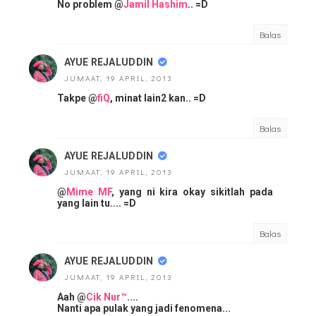
No problem @
Jamil Hashim
.. =D
Balas
AYUE REJALUDDIN
JUMAAT, 19 APRIL, 2013
Takpe @
fiQ
, minat lain2 kan.. =D
Balas
AYUE REJALUDDIN
JUMAAT, 19 APRIL, 2013
@
Mime MF
, yang ni kira okay sikitlah pada
yang lain tu.... =D
Balas
AYUE REJALUDDIN
JUMAAT, 19 APRIL, 2013
Aah @
Cik Nur™
....
Nanti apa pulak yang jadi fenomena...