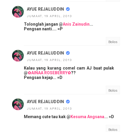
AYUE REJALUDDIN
JUMAAT, 19 APRIL, 2013
Tolonglah jangan @
Anis Zainudin
...
Pengsan nanti.... =P
Balas
AYUE REJALUDDIN
JUMAAT, 19 APRIL, 2013
Kalau yang kurang comel cam AJ buat pulak
@
✿AINAA ROSEBERRY✿
??
Pengsan kejap... =D
Balas
AYUE REJALUDDIN
JUMAAT, 19 APRIL, 2013
Memang cute tau kak @
Kesuma Angsana
... =D
Balas