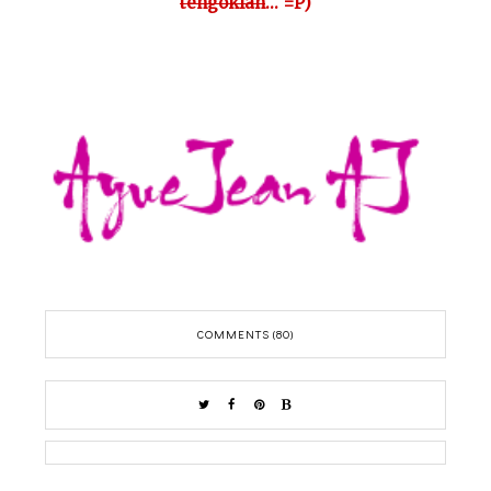
tengoklah
... =P)
COMMENTS (80)