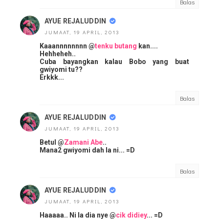
Balas
AYUE REJALUDDIN
JUMAAT, 19 APRIL, 2013
Kaaannnnnnnn @
tenku butang
kan....
Hehheheh..
Cuba bayangkan kalau Bobo yang buat
gwiyomi tu??
Erkkk...
Balas
AYUE REJALUDDIN
JUMAAT, 19 APRIL, 2013
Betul @
Zamani Abe
..
Mana2 gwiyomi dah la ni... =D
Balas
AYUE REJALUDDIN
JUMAAT, 19 APRIL, 2013
Haaaaa.. Ni la dia nye @
cik didiey
... =D