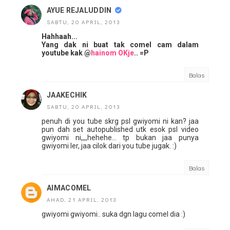
AYUE REJALUDDIN
SABTU, 20 APRIL, 2013
Hahhaah...
Yang dak ni buat tak comel cam dalam
youtube kak @
hainom OKje
.. =P
Balas
JAAKECHIK
SABTU, 20 APRIL, 2013
penuh di you tube skrg psl gwiyomi ni kan? jaa
pun dah set autopublished utk esok psl video
gwiyomi ni,,,,hehehe... tp bukan jaa punya
gwiyomi ler, jaa cilok dari you tube jugak. :)
Balas
AIMACOMEL
AHAD, 21 APRIL, 2013
gwiyomi gwiyomi.. suka dgn lagu comel dia :)