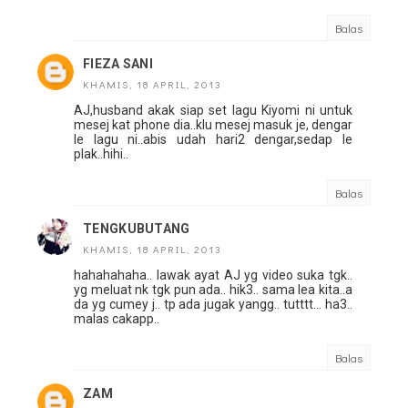
Balas
FIEZA SANI
KHAMIS, 18 APRIL, 2013
AJ,husband akak siap set lagu Kiyomi ni untuk
mesej kat phone dia..klu mesej masuk je, dengar
le lagu ni..abis udah hari2 dengar,sedap le
plak..hihi..
Balas
TENGKUBUTANG
KHAMIS, 18 APRIL, 2013
hahahahaha.. lawak ayat AJ yg video suka tgk..
yg meluat nk tgk pun ada.. hik3.. sama lea kita..a
da yg cumey j.. tp ada jugak yangg.. tutttt... ha3..
malas cakapp..
Balas
ZAM