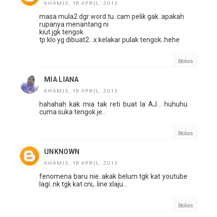
KHAMIS, 18 APRIL, 2013
masa mula2 dgr word tu..cam pelik gak..apakah
rupanya menantang ni
kiut jgk tengok
tp klo yg dibuat2...x kelakar pulak tengok..hehe
Balas
MIA LIANA
KHAMIS, 18 APRIL, 2013
hahahah kak mia tak reti buat la AJ... huhuhu
cuma suka tengok je..
Balas
UNKNOWN
KHAMIS, 18 APRIL, 2013
fenomena baru nie..akak belum tgk kat youtube
lagi..nk tgk kat cni,..line xlaju...
Balas