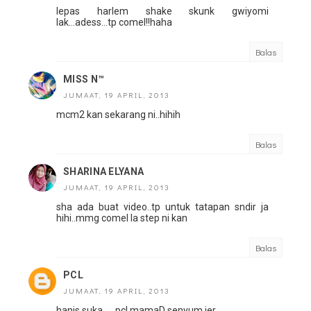
lepas harlem shake skunk gwiyomi
lak...adess...tp comel!!haha
Balas
MISS N™
JUMAAT, 19 APRIL, 2013
mcm2 kan sekarang ni..hihih
Balas
SHARINA ELYANA
JUMAAT, 19 APRIL, 2013
sha ada buat video..tp untuk tatapan sndir ja
hihi..mmg comel la step ni kan
Balas
PCL
JUMAAT, 19 APRIL, 2013
hanis suka ..., pcl mamaD senyum jer..