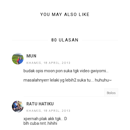
YOU MAY ALSO LIKE
80 ULASAN
MUN
KHAMIS, 18 APRIL, 2013
budak opis moon pon suka tgk video gwiyomi...
masalahnyerr lelaki yg lebih2 suka tu.... huhuhu~
Balas
RATU HATIKU
KHAMIS, 18 APRIL, 2013
xpernah plak akk tgk.. :D
blh cuba nnt..hihihi