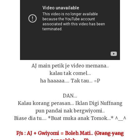
AJ main petik je video memana..
kalau tak comel...
ha haaaaa.... Tak tau... =P
DAN...
Kalau korang perasan... Iklan Digi Nuffnang
pun pandai nak bergwiyomi..
Biase dia tu.... *Buat muka anak Tomok...* ^__^
P/s : AJ + Gwiyomi = Boleh Mati.. (
Orang yang