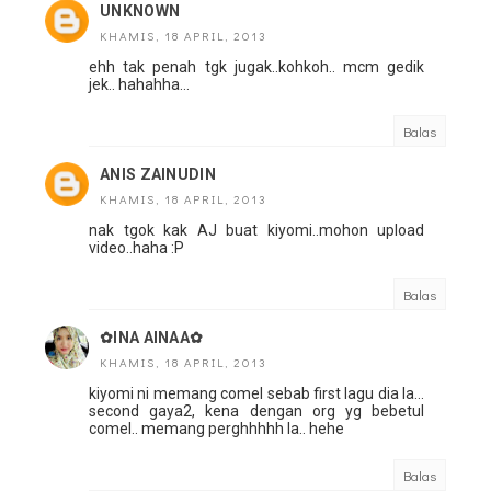
UNKNOWN
KHAMIS, 18 APRIL, 2013
ehh tak penah tgk jugak..kohkoh.. mcm gedik
jek.. hahahha...
Balas
ANIS ZAINUDIN
KHAMIS, 18 APRIL, 2013
nak tgok kak AJ buat kiyomi..mohon upload
video..haha :P
Balas
✿INA AINAA✿
KHAMIS, 18 APRIL, 2013
kiyomi ni memang comel sebab first lagu dia la...
second gaya2, kena dengan org yg bebetul
comel.. memang perghhhhh la.. hehe
Balas