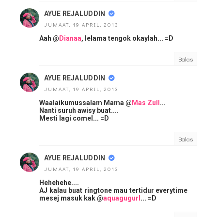
AYUE REJALUDDIN
JUMAAT, 19 APRIL, 2013
Aah @
Dianaa
, lelama tengok okaylah... =D
Balas
AYUE REJALUDDIN
JUMAAT, 19 APRIL, 2013
Waalaikumussalam Mama @
Mas Zull
...
Nanti suruh awisy buat....
Mesti lagi comel... =D
Balas
AYUE REJALUDDIN
JUMAAT, 19 APRIL, 2013
Hehehehe....
AJ kalau buat ringtone mau tertidur everytime
mesej masuk kak @
aquagugurl
... =D