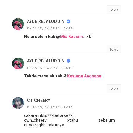
Balas
AYUE REJALUDDIN
KHAMIS, 04 APRIL, 2013
No problem kak @
Mia Kassim
.. =D
Balas
AYUE REJALUDDIN
KHAMIS, 04 APRIL, 2013
Takde masalah kak @
Kesuma Angsana
...
Balas
CT CHEERY
KHAMIS, 04 APRIL, 2013
cakaran iblis???betoi ke??
owh..cheery xtahu sebelum
ni..wargghh..takutnya..