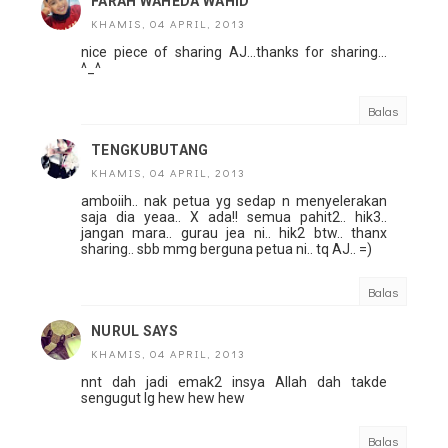
FARAH WAHEDA WAHID
KHAMIS, 04 APRIL, 2013
nice piece of sharing AJ...thanks for sharing...
^_^
Balas
TENGKUBUTANG
KHAMIS, 04 APRIL, 2013
amboiih.. nak petua yg sedap n menyelerakan
saja dia yeaa.. X ada!! semua pahit2.. hik3..
jangan mara.. gurau jea ni.. hik2 btw.. thanx
sharing.. sbb mmg berguna petua ni.. tq AJ.. =)
Balas
NURUL SAYS
KHAMIS, 04 APRIL, 2013
nnt dah jadi emak2 insya Allah dah takde
sengugut lg hew hew hew
Balas