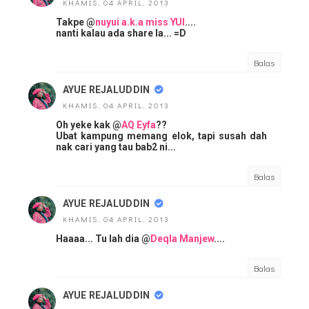
KHAMIS, 04 APRIL, 2013
Takpe @
nuyui a.k.a miss YUI
....
nanti kalau ada share la... =D
Balas
AYUE REJALUDDIN
KHAMIS, 04 APRIL, 2013
Oh yeke kak @
AQ Eyfa
??
Ubat kampung memang elok, tapi susah dah
nak cari yang tau bab2 ni...
Balas
AYUE REJALUDDIN
KHAMIS, 04 APRIL, 2013
Haaaa... Tu lah dia @
Deqla Manjew
....
Balas
AYUE REJALUDDIN