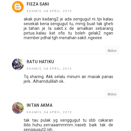
FIEZA SANI
KHAMIS, 04 APRIL, 2013
akak pun kadang2 je ada sengugut ni..tpi kalau
sesekali kena sengugut tu, mmg buat tak gheti
je..tahan je la sakit..x de amalkan sebarang
petua..kalau kat ofis tu boleh gelak2 ngan
member pdhal tgh menahan sakit..ngeeee
Balas
RATU HATIKU
KHAMIS, 04 APRIL, 2013
Tq sharing. Akk selalu minum air masak panas
jerk...Alhamdulillah ok..
Balas
INTAN AKMA
KHAMIS, 04 APRIL, 2013
tak tau pulak yg senggugut tu sbb cakaran
iblis..huhu..serraaammmm..naseb baik tak de
senggugut2 nih...