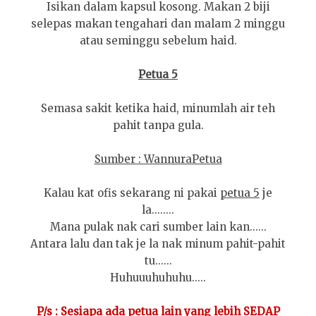
Isikan dalam kapsul kosong. Makan 2 biji
selepas makan tengahari dan malam 2 minggu
atau seminggu sebelum haid.
Petua 5
Semasa sakit ketika haid, minumlah air teh
pahit tanpa gula.
Sumber : WannuraPetua
Kalau kat ofis sekarang ni pakai
petua 5
je
la........
Mana pulak nak cari sumber lain kan......
Antara lalu dan tak je la nak minum pahit-pahit
tu......
Huhuuuhuhuhu.....
P/s : Sesiapa ada petua lain yang lebih SEDAP