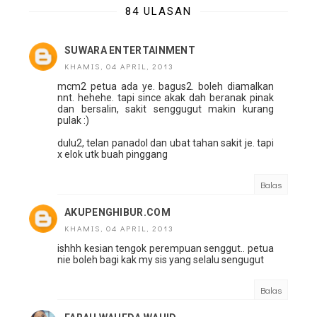
84 ULASAN
SUWARA ENTERTAINMENT
KHAMIS, 04 APRIL, 2013
mcm2 petua ada ye. bagus2. boleh diamalkan
nnt. hehehe. tapi since akak dah beranak pinak
dan bersalin, sakit senggugut makin kurang
pulak :)
dulu2, telan panadol dan ubat tahan sakit je. tapi
x elok utk buah pinggang
Balas
AKUPENGHIBUR.COM
KHAMIS, 04 APRIL, 2013
ishhh kesian tengok perempuan senggut.. petua
nie boleh bagi kak my sis yang selalu sengugut
Balas