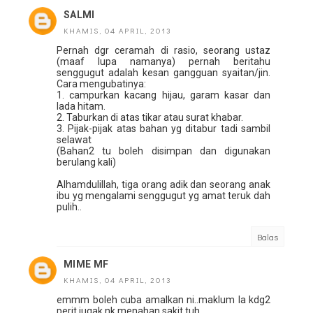
SALMI
KHAMIS, 04 APRIL, 2013
Pernah dgr ceramah di rasio, seorang ustaz
(maaf lupa namanya) pernah beritahu
senggugut adalah kesan gangguan syaitan/jin.
Cara mengubatinya:
1. campurkan kacang hijau, garam kasar dan
lada hitam.
2. Taburkan di atas tikar atau surat khabar.
3. Pijak-pijak atas bahan yg ditabur tadi sambil
selawat
(Bahan2 tu boleh disimpan dan digunakan
berulang kali)
Alhamdulillah, tiga orang adik dan seorang anak
ibu yg mengalami senggugut yg amat teruk dah
pulih..
Balas
MIME MF
KHAMIS, 04 APRIL, 2013
emmm boleh cuba amalkan ni..maklum la kdg2
perit jugak nk menahan sakit tuh..