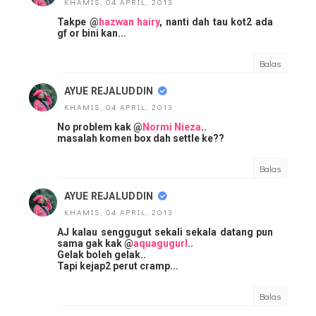
KHAMIS, 04 APRIL, 2013
Takpe @
hazwan hairy
, nanti dah tau kot2 ada
gf or bini kan...
Balas
AYUE REJALUDDIN
KHAMIS, 04 APRIL, 2013
No problem kak @
Normi Nieza
..
masalah komen box dah settle ke??
Balas
AYUE REJALUDDIN
KHAMIS, 04 APRIL, 2013
AJ kalau senggugut sekali sekala datang pun
sama gak kak @
aquagugurl
..
Gelak boleh gelak..
Tapi kejap2 perut cramp...
Balas