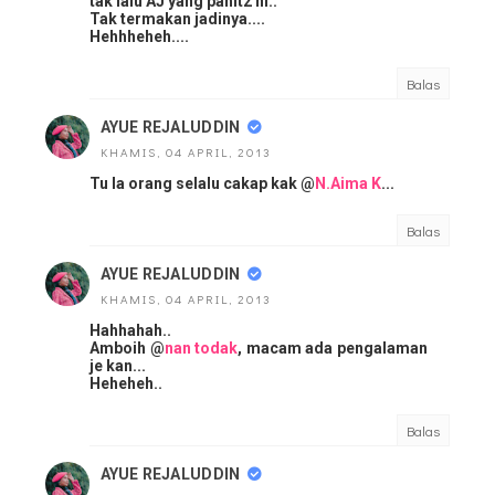
tak lalu AJ yang pahit2 ni..
Tak termakan jadinya....
Hehhheheh....
Balas
AYUE REJALUDDIN
KHAMIS, 04 APRIL, 2013
Tu la orang selalu cakap kak @
N.Aima K
...
Balas
AYUE REJALUDDIN
KHAMIS, 04 APRIL, 2013
Hahhahah..
Amboih @
nan todak
, macam ada pengalaman
je kan...
Heheheh..
Balas
AYUE REJALUDDIN