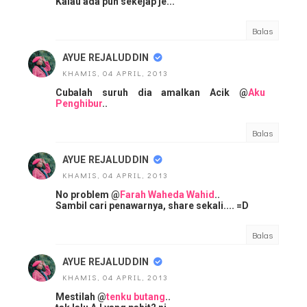
Kalau ada pun sekejap je...
Balas
AYUE REJALUDDIN
KHAMIS, 04 APRIL, 2013
Cubalah suruh dia amalkan Acik @
Aku
Penghibur
..
Balas
AYUE REJALUDDIN
KHAMIS, 04 APRIL, 2013
No problem @
Farah Waheda Wahid
..
Sambil cari penawarnya, share sekali.... =D
Balas
AYUE REJALUDDIN
KHAMIS, 04 APRIL, 2013
Mestilah @
tenku butang
..