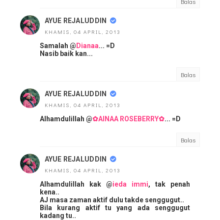
Balas
AYUE REJALUDDIN
KHAMIS, 04 APRIL, 2013
Samalah @
Dianaa
... =D
Nasib baik kan...
Balas
AYUE REJALUDDIN
KHAMIS, 04 APRIL, 2013
Alhamdulillah @
✿AINAA ROSEBERRY✿
... =D
Balas
AYUE REJALUDDIN
KHAMIS, 04 APRIL, 2013
Alhamdulillah kak @
ieda immi
, tak penah
kena..
AJ masa zaman aktif dulu takde senggugut..
Bila kurang aktif tu yang ada senggugut
kadang tu..