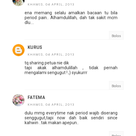
KHAMIS, 04 APRIL, 2013
ena memang selalu amalkan bacaan tu bila
period pain.. Alhamdulillah, dah tak sakit mcm
dlu....
Balas
KURUS
KHAMIS, 04 APRIL, 2013
tq sharing petua nie dik
tapi akak alhamdulillah , tidak pernah
mengalami sengugut ! ;) syukurrr
Balas
FATEMA
KHAMIS, 04 APRIL, 2013
dulu mmg everytime nak period wajib diserang
senggugut,tapi now dah baik sendiri since
kahwin ..tak makan apepun..
Balas