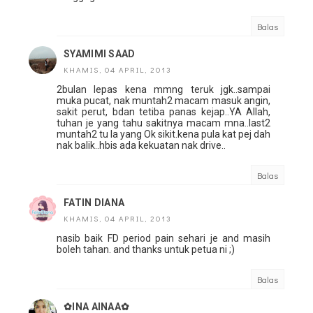
Balas
SYAMIMI SAAD
KHAMIS, 04 APRIL, 2013
2bulan lepas kena mmng teruk jgk..sampai
muka pucat, nak muntah2 macam masuk angin,
sakit perut, bdan tetiba panas kejap..YA Allah,
tuhan je yang tahu sakitnya macam mna..last2
muntah2 tu la yang Ok sikit.kena pula kat pej dah
nak balik..hbis ada kekuatan nak drive..
Balas
FATIN DIANA
KHAMIS, 04 APRIL, 2013
nasib baik FD period pain sehari je and masih
boleh tahan. and thanks untuk petua ni ;)
Balas
✿INA AINAA✿