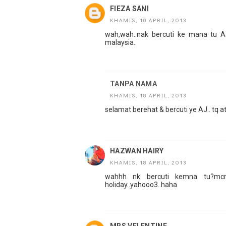
FIEZA SANI
KHAMIS, 18 APRIL, 2013
wah,wah..nak bercuti ke mana tu AJ
malaysia..
TANPA NAMA
KHAMIS, 18 APRIL, 2013
selamat berehat & bercuti ye AJ.. tq a
HAZWAN HAIRY
KHAMIS, 18 APRIL, 2013
wahhh nk bercuti kemna tu?mcm 
holiday..yahooo3..haha
MRS VELENTINE