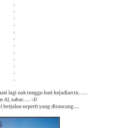
.
.
.
.
.
.
.
.
.
.
.
.
ri lagi nak tunggu hari kejadian tu........
r AJ, sabar...... =D
berjalan seperti yang dirancang.....