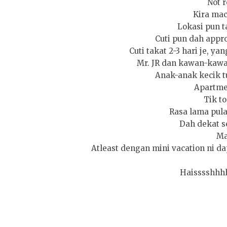
Not re
Kira ma
Lokasi pun ta
Cuti pun dah appro
Cuti takat 2-3 hari je, yan
Mr. JR dan kawan-kawan
Anak-anak kecik tu 
Apartmen
Tik tok
Rasa lama pulak
Dah dekat se
Ma
Atleast dengan mini vacation ni d
Haisssshhhhhh.