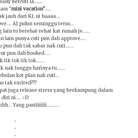
ally bercuti la.......
cam "
mini vacation"
.....
k jauh dari KL ni haaaa....
ve.... AJ pulun seminggu terus...
g lain tu berehat-rehat kat rumah je......
 lain punya cuti pun dah approve....
pun dah tak sabar nak cuti.......
t pun dah booked.....
 tik tok tik tok.......
 nak tunggu harinya tu.......
bulan kot plan nak cuti...
u tak excited???
apat juga release stress yang berkampung dalam
diri ni.... =D
.. Yang pastiiiiiii..........
.
.
.