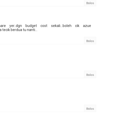
Balas
 share yer..dgn budget cost sekali...boleh cik azue
tecik berdua tu nanti...
Balas
Balas
Balas