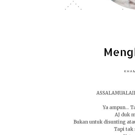
Mengh
KHAM
ASSALAMUALAI
Ya ampun... Ta
AJ duk m
Bukan untuk disunting ata
Tapi tak s