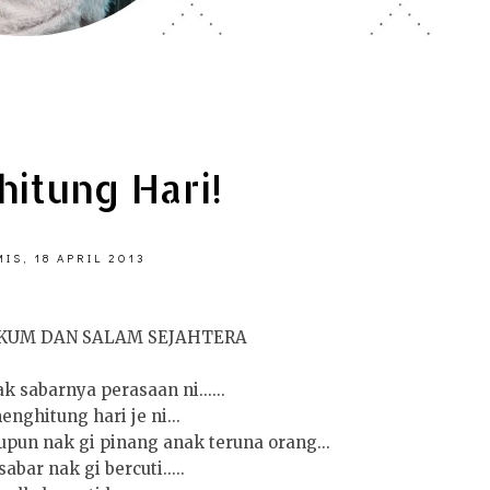
itung Hari!
IS, 18 APRIL 2013
KUM DAN SALAM SEJAHTERA
k sabarnya perasaan ni......
enghitung hari je ni...
upun nak gi pinang anak teruna orang...
abar nak gi bercuti.....