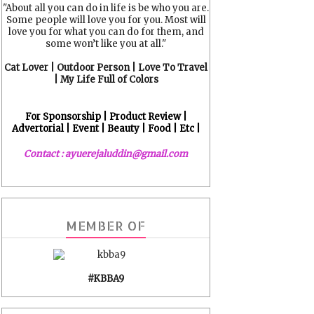
"About all you can do in life is be who you are.
Some people will love you for you. Most will
love you for what you can do for them, and
some won’t like you at all."
Cat Lover | Outdoor Person | Love To Travel
| My Life Full of Colors
For Sponsorship | Product Review |
Advertorial | Event | Beauty | Food | Etc |
Contact : ayuerejaluddin@gmail.com
MEMBER OF
#KBBA9