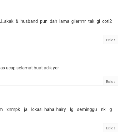
..akak & husband pun dah lama gilerrrrr tak gi coti2
Balas
tas ucap selamat buat adik yer
Balas
xnmpk ja lokasi..haha..hairy lg seminggu nk g
Balas