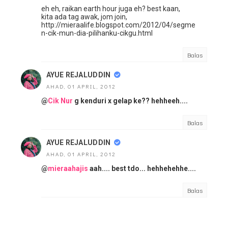
eh eh, raikan earth hour juga eh? best kaan,
kita ada tag awak, jom join,
http://mieraalife.blogspot.com/2012/04/segme
n-cik-mun-dia-pilihanku-cikgu.html
Balas
AYUE REJALUDDIN
AHAD, 01 APRIL, 2012
@
Cik Nur
g kenduri x gelap ke?? hehheeh....
Balas
AYUE REJALUDDIN
AHAD, 01 APRIL, 2012
@
mieraahajis
aah.... best tdo... hehhehehhe....
Balas