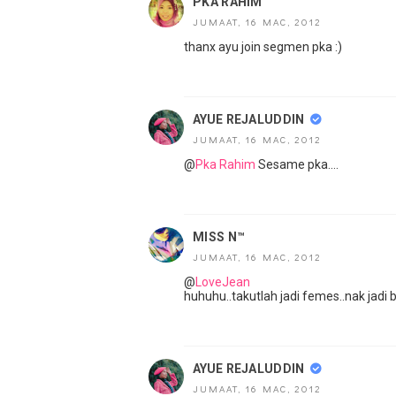
PKA RAHIM
JUMAAT, 16 MAC, 2012
thanx ayu join segmen pka :)
AYUE REJALUDDIN
JUMAAT, 16 MAC, 2012
@
Pka Rahim
Sesame pka....
MISS N™
JUMAAT, 16 MAC, 2012
@
LoveJean
huhuhu..takutlah jadi femes..nak jadi bi
AYUE REJALUDDIN
JUMAAT, 16 MAC, 2012