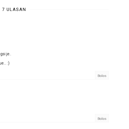
7 ULASAN
si je..
... :)
Balas
Balas