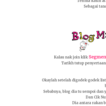
Terima kasih at
Sebagai tand
Segmen 
Kalau nak join klik
Tarikh tutup penyertaan,
Okaylah setelah digodek-godek lis
Sebabnya, blog dia tu sempoi dan 
Dan Cik Nur
Dia antara rakan bl