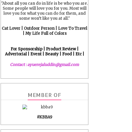
"About all you can do in life is be who you are.
Some people will love you for you. Most will
love you for what you can do for them, and
some won’t like you at all."
Cat Lover | Outdoor Person | Love To Travel
| My Life Full of Colors
For Sponsorship | Product Review |
Advertorial | Event | Beauty | Food | Etc |
Contact : ayuerejaluddin@gmail.com
MEMBER OF
#KBBA9