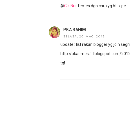
@
Cik Nur
femes dgn cara yg btl x pe.....
PKA RAHIM
SELASA, 20 MAC, 2012
update : list rakan blogger yg join seg
http://pkaemerald.blogspot.com/201
tq!