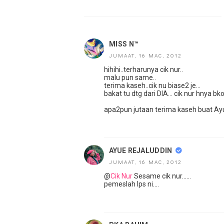
MISS N™
JUMAAT, 16 MAC, 2012
hihihi..terharunya cik nur..
malu pun same..
terima kaseh..cik nu biase2 je...
bakat tu dtg dari DIA... cik nur hnya bkog
apa2pun jutaan terima kaseh buat Ayue
AYUE REJALUDDIN
JUMAAT, 16 MAC, 2012
@
Cik Nur
Sesame cik nur......
pemeslah lps ni....