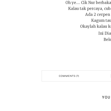
Oh ye.... Cik Nur berbak
Kalau tak percaya, cuba
Ada 2 cerpen 
Kagum tau
Okaylah kalau ko
Ini Di
Bele
COMMENTS (7)
YOU