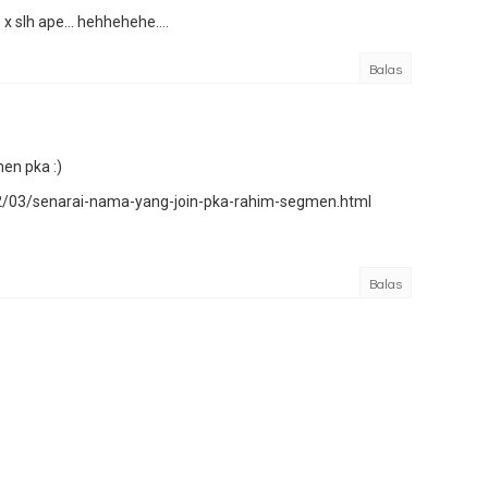
 x slh ape... hehhehehe....
Balas
men pka :)
2/03/senarai-nama-yang-join-pka-rahim-segmen.html
Balas