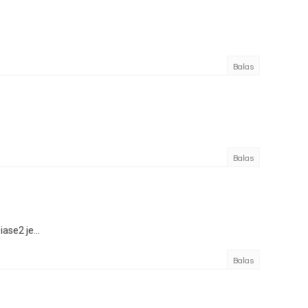
Balas
Balas
ase2 je...
Balas