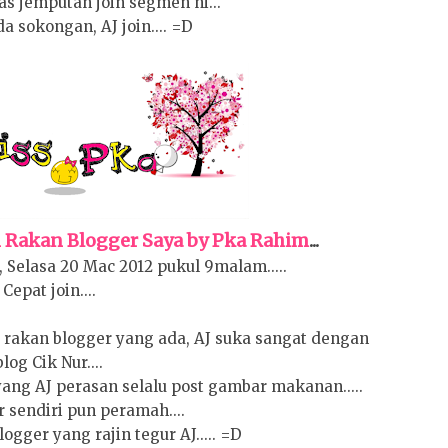
as jemputan join segmen ni...
a sokongan, AJ join.... =D
Rakan Blogger Saya by Pka Rahim
...
 Selasa 20 Mac 2012 pukul 9malam.....
Cepat join....
t rakan blogger yang ada, AJ suka sangat dengan
blog Cik Nur....
yang AJ perasan selalu post gambar makanan.....
 sendiri pun peramah....
ogger yang rajin tegur AJ..... =D