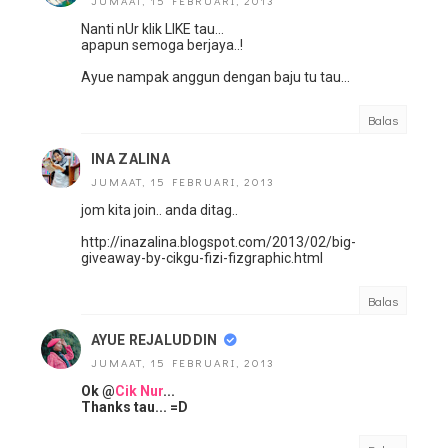
JUMAAT, 15 FEBRUARI, 2013
Nanti nUr klik LIKE tau...
apapun semoga berjaya..!
Ayue nampak anggun dengan baju tu tau...
Balas
INA ZALINA
JUMAAT, 15 FEBRUARI, 2013
jom kita join.. anda ditag..
http://inazalina.blogspot.com/2013/02/big-
giveaway-by-cikgu-fizi-fizgraphic.html
Balas
AYUE REJALUDDIN
JUMAAT, 15 FEBRUARI, 2013
Ok @
Cik Nur
...
Thanks tau... =D