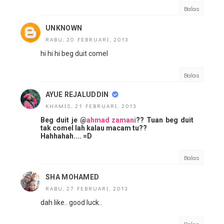
Balas
UNKNOWN
RABU, 20 FEBRUARI, 2013
hi hi hi beg duit comel
Balas
AYUE REJALUDDIN
KHAMIS, 21 FEBRUARI, 2013
Beg duit je @
ahmad zamani
?? Tuan beg duit
tak comel lah kalau macam tu??
Hahhahah.... =D
Balas
SHA MOHAMED
RABU, 27 FEBRUARI, 2013
dah like.. good luck..
Balas