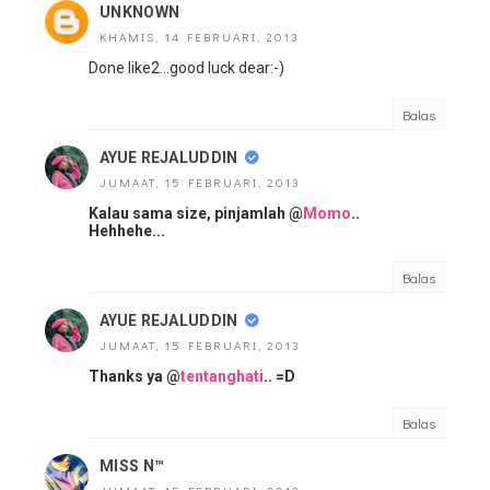
UNKNOWN
KHAMIS, 14 FEBRUARI, 2013
Done like2...good luck dear:-)
Balas
AYUE REJALUDDIN
JUMAAT, 15 FEBRUARI, 2013
Kalau sama size, pinjamlah @
Momo
..
Hehhehe...
Balas
AYUE REJALUDDIN
JUMAAT, 15 FEBRUARI, 2013
Thanks ya @
tentanghati
.. =D
Balas
MISS N™