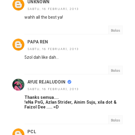
UNKNOWN
SABTU, 16 FEBRUARI, 2013
wahh all the best ya!
Balas
PAPA REN
SABTU, 16 FEBRUARI, 2013
5zol dah like dah...
Balas
AYUE REJALUDDIN
SABTU, 16 FEBRUARI, 2013
Thanks semua....
!eNa PnG, Azlan Strider, Ainim Suju, xila dot &
Faizol Dee ..... =D
Balas
PCL