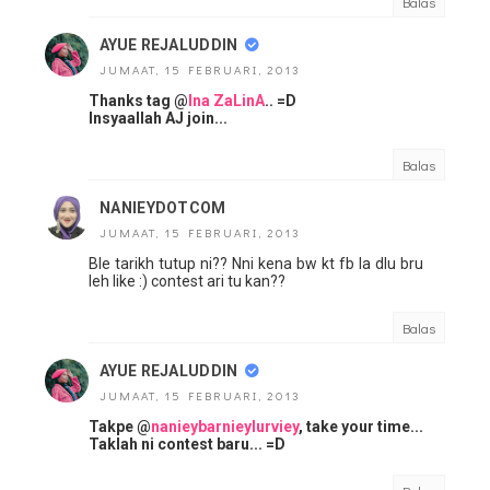
Balas
AYUE REJALUDDIN
JUMAAT, 15 FEBRUARI, 2013
Thanks tag @
Ina ZaLinA
.. =D
Insyaallah AJ join...
Balas
NANIEYDOTCOM
JUMAAT, 15 FEBRUARI, 2013
Ble tarikh tutup ni?? Nni kena bw kt fb la dlu bru
leh like :) contest ari tu kan??
Balas
AYUE REJALUDDIN
JUMAAT, 15 FEBRUARI, 2013
Takpe @
nanieybarnieylurviey
, take your time...
Taklah ni contest baru... =D