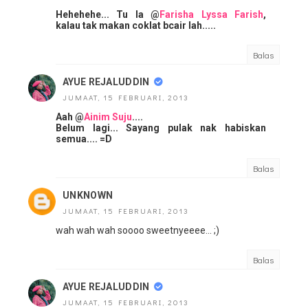
Hehehehe... Tu la @
Farisha Lyssa Farish
,
kalau tak makan coklat bcair lah.....
Balas
AYUE REJALUDDIN
JUMAAT, 15 FEBRUARI, 2013
Aah @
Ainim Suju
....
Belum lagi... Sayang pulak nak habiskan
semua.... =D
Balas
UNKNOWN
JUMAAT, 15 FEBRUARI, 2013
wah wah wah soooo sweetnyeeee... ;)
Balas
AYUE REJALUDDIN
JUMAAT, 15 FEBRUARI, 2013