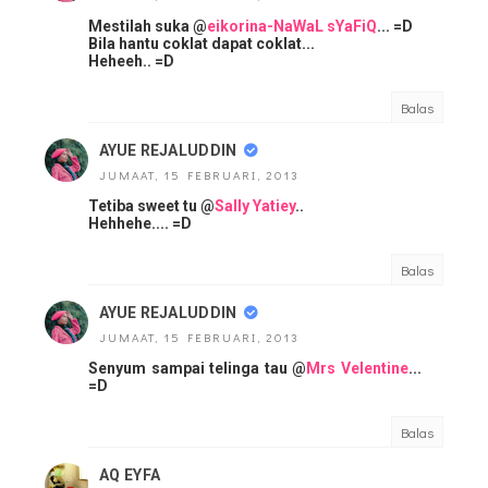
Mestilah suka @
eikorina-NaWaL sYaFiQ
... =D
Bila hantu coklat dapat coklat...
Heheeh.. =D
Balas
AYUE REJALUDDIN
JUMAAT, 15 FEBRUARI, 2013
Tetiba sweet tu @
Sally Yatiey
..
Hehhehe.... =D
Balas
AYUE REJALUDDIN
JUMAAT, 15 FEBRUARI, 2013
Senyum sampai telinga tau @
Mrs Velentine
...
=D
Balas
AQ EYFA