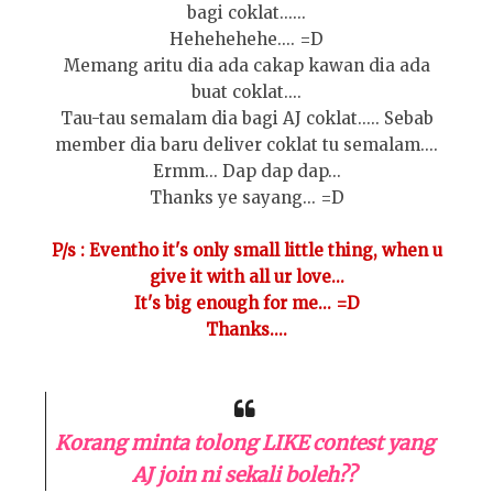
bagi coklat......
Hehehehehe.... =D
Memang aritu dia ada cakap kawan dia ada
buat coklat....
Tau-tau semalam dia bagi AJ coklat..... Sebab
member dia baru deliver coklat tu semalam....
Ermm... Dap dap dap...
Thanks ye sayang... =D
P/s : Eventho it's only small little thing, when u
give it with all ur love...
It's big enough for me... =D
Thanks....
Korang minta tolong LIKE contest yang
AJ join ni sekali boleh??