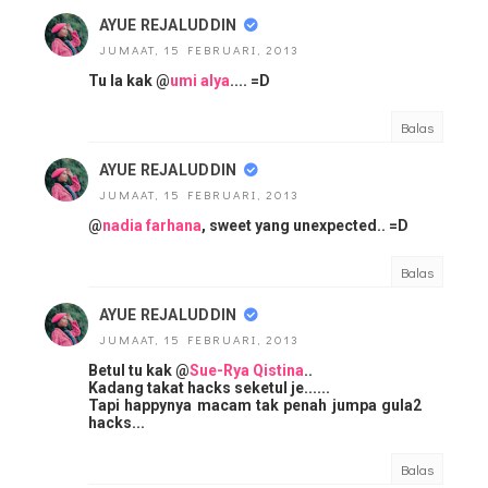
AYUE REJALUDDIN
JUMAAT, 15 FEBRUARI, 2013
Tu la kak @
umi alya
.... =D
Balas
AYUE REJALUDDIN
JUMAAT, 15 FEBRUARI, 2013
@
nadia farhana
, sweet yang unexpected.. =D
Balas
AYUE REJALUDDIN
JUMAAT, 15 FEBRUARI, 2013
Betul tu kak @
Sue-Rya Qistina
..
Kadang takat hacks seketul je......
Tapi happynya macam tak penah jumpa gula2
hacks...
Balas