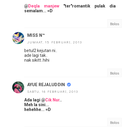
@
Deqla manjew
"ter"romantik pulak dia
semalam... =D
Balas
MISS N™
JUMAAT, 15 FEBRUARI, 2013
betul2 kejutan ni..
ade lagi tak..
nak sikitt..hihi
Balas
AYUE REJALUDDIN
SABTU, 16 FEBRUARI, 2013
Ada lagi @
Cik Nur
..
Meh la sini...
hehehhe... =D
Balas