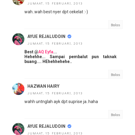
JUMAAT, 15 FEBRUARI, 2013
wah..wah best nyer dpt cekelat :-)
Balas
AYUE REJALUDDIN
JUMAAT, 15 FEBRUARI, 2013
Best @
AQ Eyfa
...
Hehehhe... Sampai pembalut pun taknak
buang.... HEhehhehehe..
Balas
HAZWAN HAIRY
JUMAAT, 15 FEBRUARI, 2013
wahh untnglah ayk dpt suprise ja..haha
Balas
AYUE REJALUDDIN
JUMAAT, 15 FEBRUARI, 2013