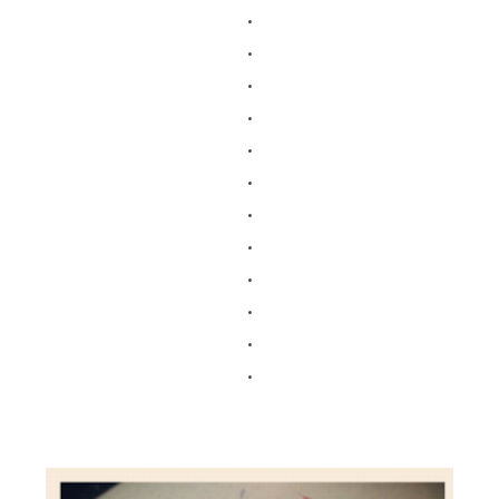
.
.
.
.
.
.
.
.
.
.
.
.