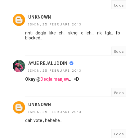
Balas
UNKNOWN
ISNIN, 25 FEBRUARI, 2013
nnti deqla like eh.. skng x leh... nk tgk.. fb
blocked..
Balas
AYUE REJALUDDIN
ISNIN, 25 FEBRUARI, 2013
Okay @
Deqla manjew
... =D
Balas
UNKNOWN
ISNIN, 25 FEBRUARI, 2013
dah vote , hehehe..
Balas