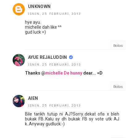
UNKNOWN
ISNIN, 25 FEBRUARI, 2013
hye ayu.
michelle dah like ^^
gud luck =)
Balas
AYUE REJALUDDIN
ISNIN, 25 FEBRUARI, 2013
Thanks @
michelle De hunny
dear... =D
Balas
AIEN
ISNIN, 25 FEBRUARI, 2013
Bile tarikh tutup ni AJ?Sorry..dekat ofis x bleh
bukak FB..Kalu sy dh bukak FB sy vote utk AJ
k..Anyway gudluck:-)