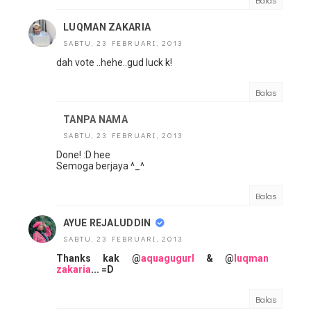
LUQMAN ZAKARIA
SABTU, 23 FEBRUARI, 2013
dah vote ..hehe..gud luck k!
Balas
TANPA NAMA
SABTU, 23 FEBRUARI, 2013
Done! :D hee
Semoga berjaya ^_^
Balas
AYUE REJALUDDIN
SABTU, 23 FEBRUARI, 2013
Thanks kak @
aquagugurl
& @
luqman
zakaria
... =D
Balas