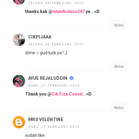
SELASA, 26 FEBRUARI, 2013
thanks kak @
intanfirdaus247
ye...=D
Balas
CIKPIJAAA
SELASA, 26 FEBRUARI, 2013
done ~ gud luck ya ! ;)
Balas
AYUE REJALUDDIN
RABU, 27 FEBRUARI, 2013
Thank you @
Cik Fiza Comel
.. =D
Balas
MRS VELENTINE
RABU, 27 FEBRUARI, 2013
sudah like