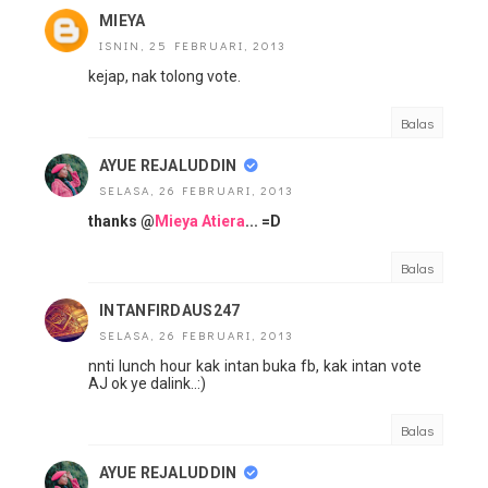
MIEYA
ISNIN, 25 FEBRUARI, 2013
kejap, nak tolong vote.
Balas
AYUE REJALUDDIN
SELASA, 26 FEBRUARI, 2013
thanks @
Mieya Atiera
... =D
Balas
INTANFIRDAUS247
SELASA, 26 FEBRUARI, 2013
nnti lunch hour kak intan buka fb, kak intan vote
AJ ok ye dalink..:)
Balas
AYUE REJALUDDIN