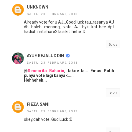
UNKNOWN
SABTU, 23 FEBRUARI, 2013
Already vote for u AJ...Good luck tau..rasanya AJ
dh boleh menang, vote AJ byk kot..hee..dpt
hadiah nnt share2 la sikit..hehe :D
Balas
AYUE REJALUDDIN
SABTU, 23 FEBRUARI, 2013
@
Seneorita Baharin
, takde la... Emas Putih
punya vote lagi banyak.....
Hehheheh...
Balas
FIEZA SANI
SABTU, 23 FEBRUARI, 2013
okey,dah vote..Gud Luck :D
Balas