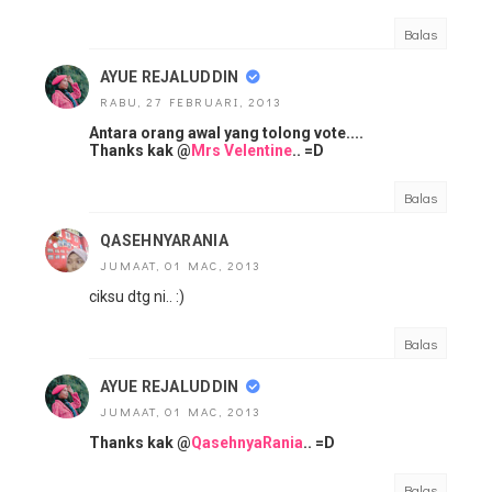
Balas
AYUE REJALUDDIN
RABU, 27 FEBRUARI, 2013
Antara orang awal yang tolong vote....
Thanks kak @
Mrs Velentine
.. =D
Balas
QASEHNYARANIA
JUMAAT, 01 MAC, 2013
ciksu dtg ni.. :)
Balas
AYUE REJALUDDIN
JUMAAT, 01 MAC, 2013
Thanks kak @
QasehnyaRania
.. =D
Balas