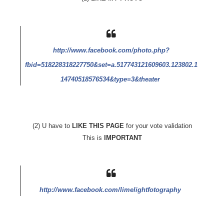
http://www.facebook.com/photo.php?
fbid=518228318227750&set=a.517743121609603.123802.1
14740518576534&type=3&theater
(2) U have to
LIKE THIS PAGE
for your vote validation
This is
IMPORTANT
http://www.facebook.com/limelightfotography