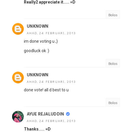
Really2 appreciate it..... =D
Balas
UNKNOWN
AHAD, 24 FEBRUARI, 2013
im done voting u ;)
goodluck ok :)
Balas
UNKNOWN
AHAD, 24 FEBRUARI, 2013
done vote! all d best to u
Balas
AYUE REJALUDDIN
AHAD, 24 FEBRUARI, 2013
Thanks..... =D