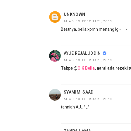
UNKNOWN
AHAD, 10 FEBRUARI, 2013
Bestnya, bella xprnh menang lg -__-
AYUE REJALUDDIN
AHAD, 10 FEBRUARI, 2013
Takpe @
CiK Bella
, nanti ada rezeki t
SYAMIMI SAAD
AHAD, 10 FEBRUARI, 2013
tahniah AJ.. ^_^