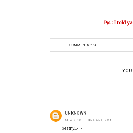
P/s : I told y
COMMENTS (15)
YOU
UNKNOWN
AHAD, 10 FEBRUARI, 2013
bestny...-_-