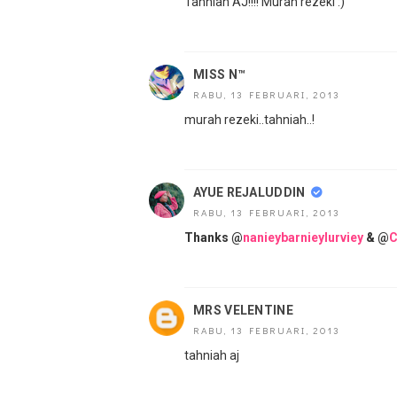
Tahniah AJ!!!! Murah rezeki :)
MISS N™
RABU, 13 FEBRUARI, 2013
murah rezeki..tahniah..!
AYUE REJALUDDIN
RABU, 13 FEBRUARI, 2013
Thanks @
nanieybarnieylurviey
& @
C
MRS VELENTINE
RABU, 13 FEBRUARI, 2013
tahniah aj