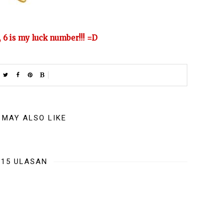
a, 6 is my luck number!!! =D
 MAY ALSO LIKE
15 ULASAN