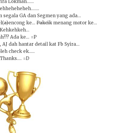
ira Lokman......
hheheheheh.......
in segala GA dan Segmen yang ada...
l(
a)
encong ke...
Pakcik
menang motor ke...
Kehkehkeh...
h??? Ada ke... =P
, AJ dah hantar detail kat Fb Syira...
leh check ek.....
Thanks.... =D