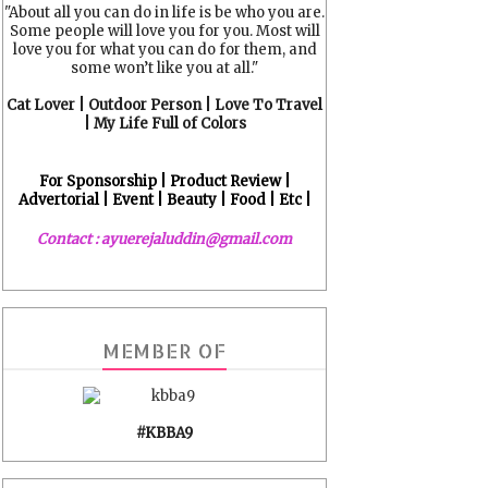
"About all you can do in life is be who you are.
Some people will love you for you. Most will
love you for what you can do for them, and
some won’t like you at all."
Cat Lover | Outdoor Person | Love To Travel
| My Life Full of Colors
For Sponsorship | Product Review |
Advertorial | Event | Beauty | Food | Etc |
Contact : ayuerejaluddin@gmail.com
MEMBER OF
#KBBA9