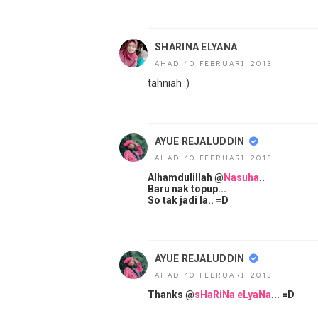
SHARINA ELYANA
AHAD, 10 FEBRUARI, 2013
tahniah :)
AYUE REJALUDDIN
AHAD, 10 FEBRUARI, 2013
Alhamdulillah @
Nasuha
..
Baru nak topup...
So tak jadi la.. =D
AYUE REJALUDDIN
AHAD, 10 FEBRUARI, 2013
Thanks @
sHaRiNa eLyaNa
... =D